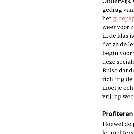
Onderwijs. 
gedrag van 
het
groeps
weer voor z
in de klas 
dat ze de l
begin voor 
deze social
Buise dat d
richting d
moet je ech
vrij rap wee
Profiteren
Hoewel de p
leerachter