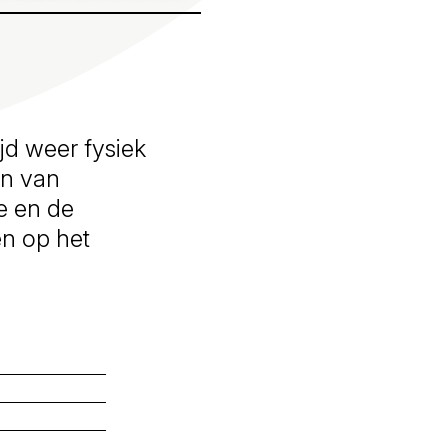
ijd weer fysiek
en van
e en de
n op het
n