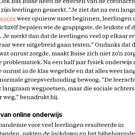
Ook Bas Buise heeft de effecten van de coronacris
zijn leerlingen gemerkt. “Je ziet dat na een lan
proces
weer opnieuw moet beginnen, leerlingen
ichzelf bepalen wie de grappigste, de leukste of d
is. Je merkt dan dat de leerlingen veel op elkaar 
eraar weer uitgebreid gaan testen.” Ondanks dat di
wat onrust zorgde, maakt Buise zich niet zo’n zo
e problematiek. Na een half jaar fysiek onderwijs
e onrust in de klas wegebde en dat alles weer la
e normale groepsverhouding bewoog. “De leerac
t langzaam wegpoetsen, maar die sociale achter
r weg,” benadrukt hij.
 van online onderwijs
andemie voor veel leerlingen resulteerde in
standen, pakten de lockdown en het bijbehorende