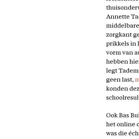
thuisonderw
Annette Ta
middelbare 
zorgkant ge
prikkels in
vorm van au
hebben hier
legt Tadema
geen last,
m
konden deze
schoolresul
Ook Bas Bui
het online 
was die éch