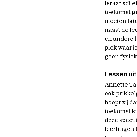
leraar sche
toekomst ge
moeten late
naast de le
en andere l
plek waar j
geen fysiek
Lessen uit
Annette Tad
ook prikkel
hoopt zij d
toekomst k
deze specif
leerlingen 