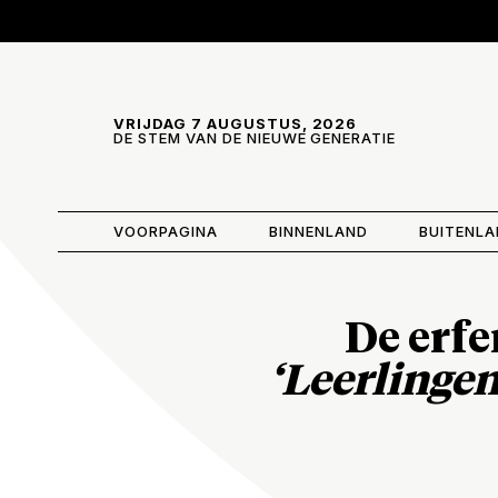
Skip and go to content
Directly to navigation
VRIJDAG 7 AUGUSTUS, 2026
DE STEM VAN DE NIEUWE GENERATIE
VOORPAGINA
BINNENLAND
BUITENL
De erfe
‘Leerlinge