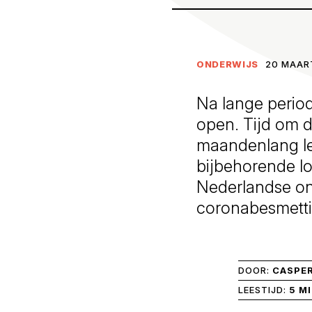
ONDERWIJS
20 MAART
Na lange periode
open. Tijd om d
maandenlang le
bijbehorende l
Nederlandse on
coronabesmetti
DOOR:
CASPER
LEESTIJD:
5 M