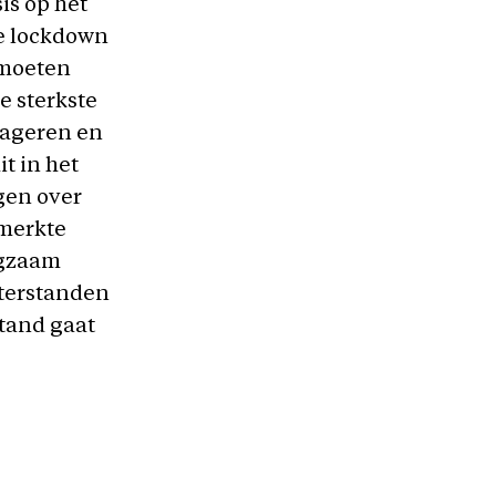
is op het
ge lockdown
 moeten
e sterkste
reageren en
t in het
rgen over
 merkte
ngzaam
hterstanden
stand gaat