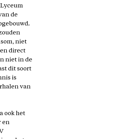
jk Lyceum
van de
opgebouwd.
 zouden
nsom, niet
een direct
en niet in de
st dit soort
nis is
herhalen van
a ook het
r en
V