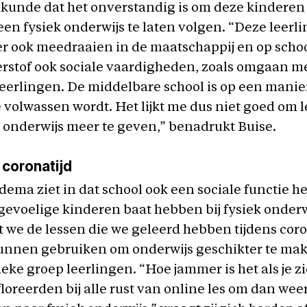
ikunde dat het onverstandig is om deze kinderen
en fysiek onderwijs te laten volgen. “Deze leerl
r ook meedraaien in de maatschappij en op school
erstof ook sociale vaardigheden, zoals omgaan m
eerlingen. De middelbare school is op een manie
e volwassen wordt. Het lijkt me dus niet goed om 
 onderwijs meer te geven,” benadrukt Buise.
 coronatijd
ema ziet in dat school ook een sociale functie he
gevoelige kinderen baat hebben bij fysiek onderw
at we de lessen die we geleerd hebben tijdens cor
unnen gebruiken om onderwijs geschikter te ma
ieke groep leerlingen. “Hoe jammer is het als je zi
floreerden bij alle rust van online les om dan wee