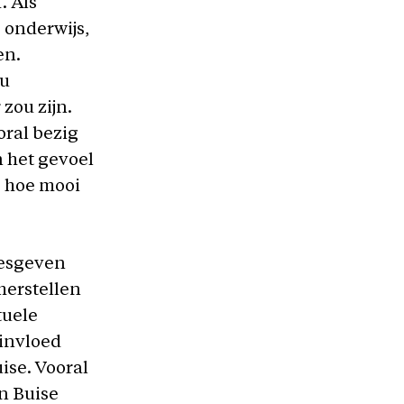
. Als
 onderwijs,
en.
ou
zou zijn.
oral bezig
n het gevoel
: hoe mooi
lesgeven
 herstellen
tuele
invloed
ise. Vooral
en Buise