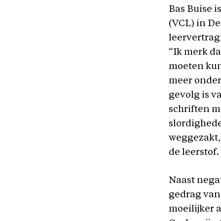
Bas Buise i
(VCL) in De
leervertra
“Ik merk da
moeten kunn
meer onder 
gevolg is v
schriften m
slordighede
weggezakt, w
de leerstof.
Naast negat
gedrag van 
moeilijker a