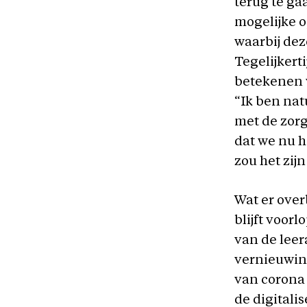
terug te gaa
mogelijke o
waarbij dez
Tegelijkert
betekenen v
“Ik ben nat
met de zorg
dat we nu h
zou het zij
Wat er over
blijft voorl
van de leer
vernieuwin
van corona 
de digitali