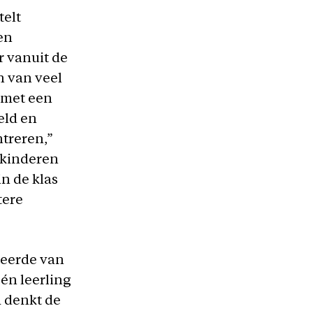
telt
en
r vanuit de
n van veel
n met een
eld en
treren,”
 kinderen
in de klas
tere
teerde van
één leerling
h denkt de