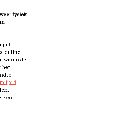
 weer fysiek
an
mpel
s, online
en waren de
r het
andse
 miljard
len,
erken.