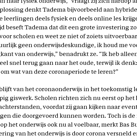
n naar fysiek onderwijs,” vraagt zij zich hardop af
plossing denkt Tadema bijvoorbeeld aan hybride
e leerlingen deels fysiek en deels online les krijg
ijd beseft Tadema dat dit een grote investering z
oor scholen en weet ze niet of zoiets uitvoerbaar 
uurlijk geen onderwijsdeskundige, ik houd me vo
kant van onderwijs,” benadrukt ze. “Ik heb allee
eel snel terug gaan naar het oude, terwijl ik denk
n om wat van deze coronaperiode te leren?”
blijft van het coronaonderwijs in het toekomstig 
opig giswerk. Scholen richten zich nu eerst op het
achterstanden, voordat zij gaan kijken naar even
gen die doorgevoerd kunnen worden. Toch is de 
op het onderwijs ook nu al voelbaar, merkt Bas Bu
sering van het onderwijs is door corona versneld 