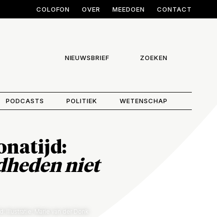
COLOFON
OVER
MEEDOEN
CONTACT
NIEUWSBRIEF
ZOEKEN
PODCASTS
POLITIEK
WETENSCHAP
onatijd:
dheden niet
: Illustratie: Marie van der Donk