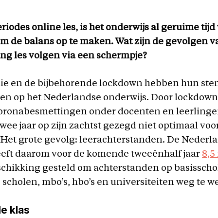
riodes online les, is het onderwijs al geruime tijd
om de balans op te maken. Wat zijn de gevolgen v
g les volgen via een schermpje?
e en de bijbehorende lockdown hebben hun ste
en op het Nederlandse onderwijs. Door lockdown
coronabesmettingen onder docenten en leerling
wee jaar op zijn zachtst gezegd niet optimaal voo
 Het grote gevolg: leerachterstanden. De Nederl
eeft daarom voor de komende tweeënhalf jaar
8,5
schikking gesteld om achterstanden op basisscho
scholen, mbo’s, hbo’s en universiteiten weg te w
de klas