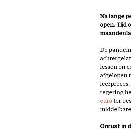
Na lange pe
open. Tijd 
maandenlan
De pandemi
achtergelat
lessen en 
afgelopen t
leerproces.
regering h
euro
ter be
middelbare 
Onrust in 