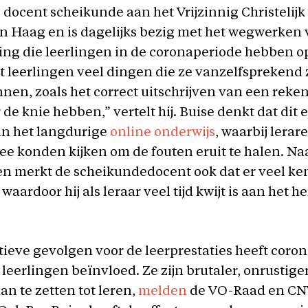
s docent scheikunde aan het Vrijzinnig Christeli
n Haag en is dagelijks bezig met het wegwerken 
ging die leerlingen in de coronaperiode hebben 
t leerlingen veel dingen die ze vanzelfsprekend
en, zoals het correct uitschrijven van een reke
de knie hebben,” vertelt hij. Buise denkt dat dit 
an het langdurige
online onderwijs
, waarbij lerar
ee konden kijken om de fouten eruit te halen. Naa
n merkt de scheikundedocent ook dat er veel ken
aardoor hij als leraar veel tijd kwijt is aan het 
ieve gevolgen voor de leerprestaties heeft coron
leerlingen beïnvloed. Ze zijn brutaler, onrustige
an te zetten tot leren,
melden
de VO-Raad en CN