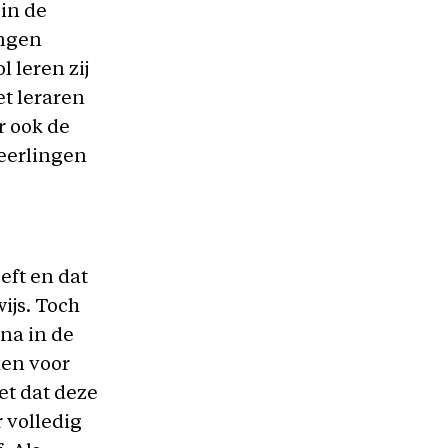
 in de
ingen
 leren zij
et leraren
r ook de
leerlingen
eft en dat
ijs. Toch
ona in de
ken voor
et dat deze
r volledig