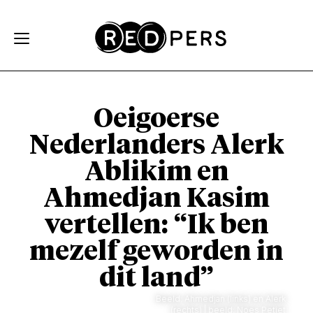
Skip and go to content
Directly to navigation
Oeigoerse
Nederlanders Alerk
Ablikim en
Ahmedjan Kasim
vertellen: “Ik ben
mezelf geworden in
dit land”
Beeld: Ahmedjan (links) en Alerk
(rechts) | beeld: Noes Petiet