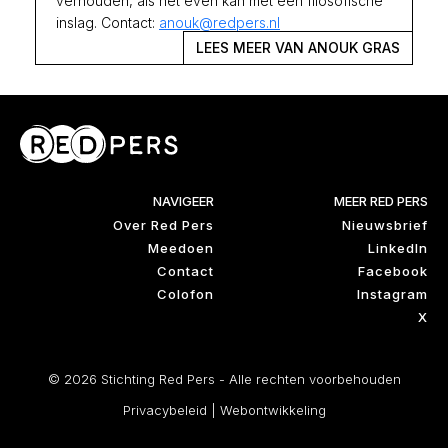
verhouden, als het even kan met een filosofische
inslag. Contact:
anouk@redpers.nl
LEES MEER VAN ANOUK GRAS
NAVIGEER
MEER RED PERS
Over Red Pers
Nieuwsbrief
Meedoen
LinkedIn
Contact
Facebook
Colofon
Instagram
X
© 2026 Stichting Red Pers - Alle rechten voorbehouden
Privacybeleid
|
Webontwikkeling