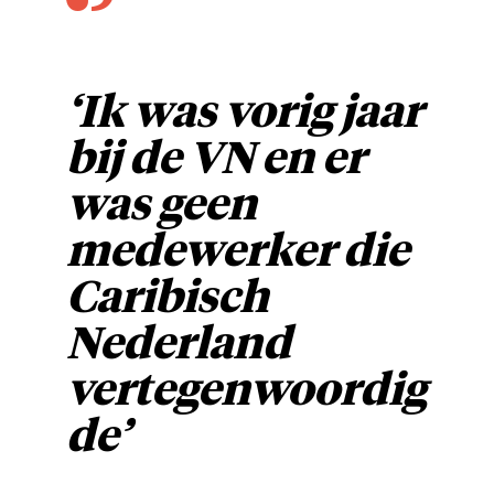
‘Ik was vorig jaar
bij de VN en er
was geen
medewerker die
Caribisch
Nederland
vertegenwoordig
de’