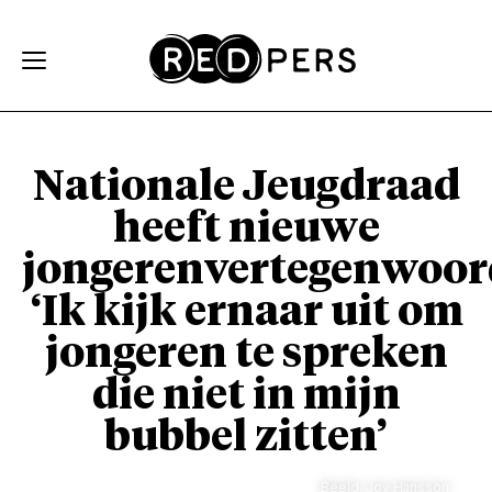
Skip and go to content
Directly to navigation
Nationale Jeugdraad
heeft nieuwe
jongerenvertegenwoord
‘Ik kijk ernaar uit om
jongeren te spreken
die niet in mijn
bubbel zitten’
Beeld: Joy Hansson