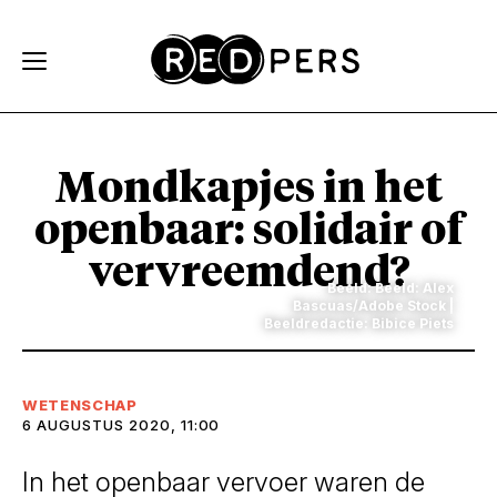
Skip and go to content
Directly to navigation
Mondkapjes in het
openbaar: solidair of
vervreemdend?
Beeld: Beeld: Alex
Bascuas/Adobe Stock |
Beeldredactie: Bibice Piets
WETENSCHAP
6 AUGUSTUS 2020, 11:00
In het openbaar vervoer waren de