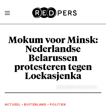
Skip and go to content
Directly to navigation
Mokum voor Minsk:
Nederlandse
Belarussen
protesteren tegen
Loekasjenka
Beeld: Beeld: Koen de Groot
ACTUEEL
•
BUITENLAND
•
POLITIEK