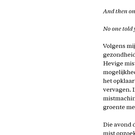
And then on
No one told 
Volgens mij
gezondheids
Hevige mist
mogelijkhed
het opklaar
vervagen. I
mistmachine
groente me
Die avond d
mist opzoe