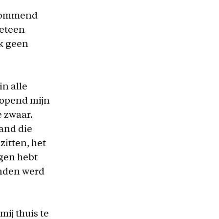
 grommend
meteen
ik geen
in alle
 lopend mijn
e zwaar.
mand die
zitten, het
ngen hebt
anden werd
mij thuis te