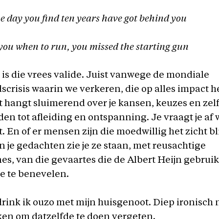
e day you find ten years have got behind you
you when to run, you missed the starting gun
 is die vrees valide. Juist vanwege de mondiale
crisis waarin we verkeren, die op alles impact he
 hangt sluimerend over je kansen, keuzes en zel
en tot afleiding en ontspanning. Je vraagt je af
t. En of er mensen zijn die moedwillig het zicht bl
n je gedachten zie je ze staan, met reusachtige
s, van die gevaartes die de Albert Heijn gebrui
e te benevelen.
rink ik ouzo met mijn huisgenoot. Diep ironisch n
ken om datzelfde te doen vergeten.