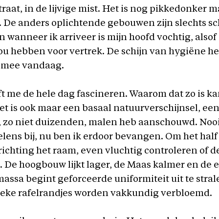
traat, in de lijvige mist. Het is nog pikkedonker m
. De anders oplichtende gebouwen zijn slechts 
 wanneer ik arriveer is mijn hoofd vochtig, alsof 
u hebben voor vertrek. De schijn van hygiëne heb
l mee vandaag.
jft me de hele dag fascineren. Waarom dat zo is ka
et is ook maar een basaal natuurverschijnsel, eent
 zo niet duizenden, malen heb aanschouwd. Nooit
lens bij, nu ben ik erdoor bevangen. Om het half 
richting het raam, even vluchtig controleren of d
s. De hoogbouw lijkt lager, de Maas kalmer en de 
sa begint geforceerde uniformiteit uit te stral
tieke rafelrandjes worden vakkundig verbloemd.