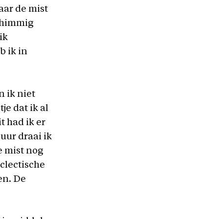
aar de mist
schimmig
ik
 ik in
n ik niet
je dat ik al
 had ik er
uur draai ik
e mist nog
eclectische
en. De