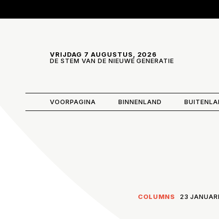
Skip and go to content
Directly to navigation
VRIJDAG 7 AUGUSTUS, 2026
DE STEM VAN DE NIEUWE GENERATIE
VOORPAGINA
BINNENLAND
BUITENL
COLUMNS
23 JANUARI