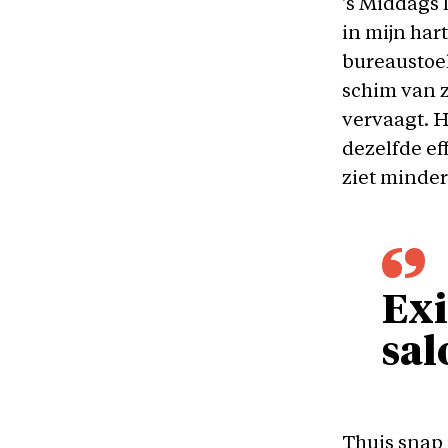
’s Middags 
in mijn har
bureaustoel
schim van zi
vervaagt. H
dezelfde ef
ziet minder 
Exi
sal
Thuis snap 