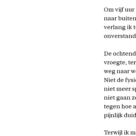
Om vijf uur
naar buiten
verlang ik 
onverstand
De ochtend 
vroegte, te
weg naar we
Niet de fys
niet meer s
niet gaan z
tegen hoe a
pijnlijk dui
Terwijl ik 