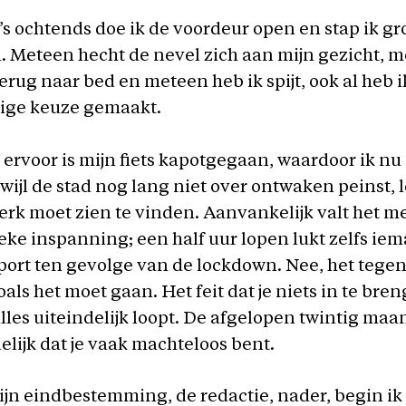
 ’s ochtends doe ik de voordeur open en stap ik
. Meteen hecht de nevel zich aan mijn gezicht, 
terug naar bed en meteen heb ik spijt, ook al heb 
ige keuze gemaakt.
ervoor is mijn fiets kapotgegaan, waardoor ik nu 
rwijl de stad nog lang niet over ontwaken peinst,
rk moet zien te vinden. Aanvankelijk valt het m
ieke inspanning; een half uur lopen lukt zelfs ie
port ten gevolge van de lockdown. Nee, het tegen
oals het moet gaan. Het feit dat je niets in te bre
lles uiteindelijk loopt. De afgelopen twintig ma
delijk dat je vaak machteloos bent.
mijn eindbestemming, de redactie, nader, begin ik 