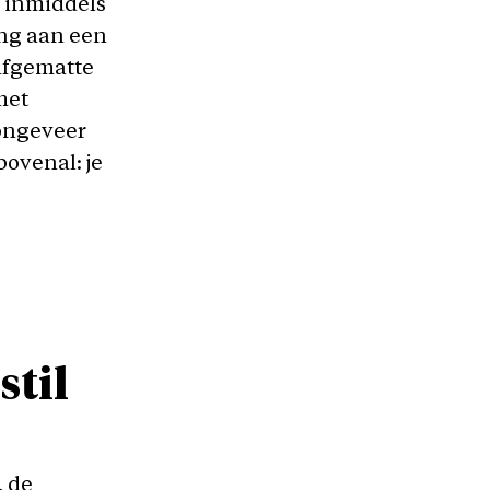
k inmiddels
ang aan een
 afgematte
het
 ongeveer
bovenal: je
stil
, de