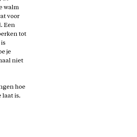
de walm
wat voor
d. Een
perken tot
is
oe je
maal niet
ongen hoe
laat is.