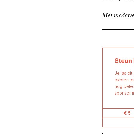
Met medewer
Steun 
Je las dit
bieden jo
nog beter
sponsor m
€ 5