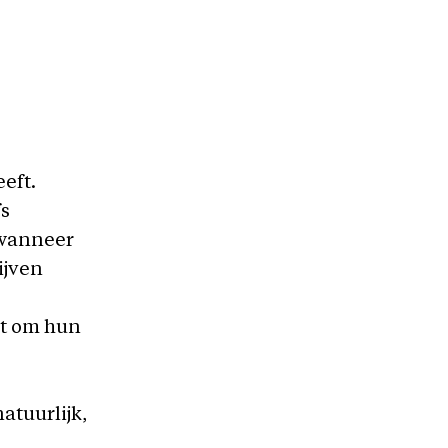
eft.
fs
 wanneer
ijven
kt om hun
atuurlijk,