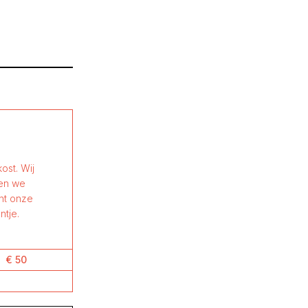
ost. Wij
nen we
ant onze
ntje.
€ 50