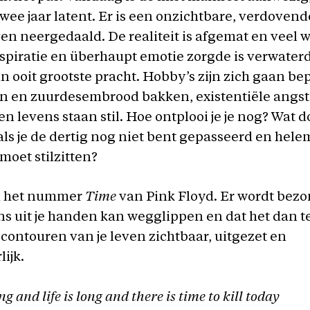
wee jaar latent. Er is een onzichtbare, verdoven
ven neergedaald. De realiteit is afgemat en veel 
spiratie en überhaupt emotie zorgde is verwater
an ooit grootste pracht. Hobby’s zijn zich gaan be
n en zuurdesembrood bakken, existentiële angst 
n levens staan stil. Hoe ontplooi je je nog? Wat d
ls je de dertig nog niet bent gepasseerd en hele
 moet stilzitten?
n het nummer
Time
van Pink Floyd. Er wordt bez
ens uit je handen kan wegglippen en dat het dan te 
 contouren van je leven zichtbaar, uitgezet en
lijk.
g and life is long and there is time to kill today