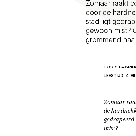
Zomaar raakt c
door de hardnek
stad ligt gedra
gewoon mist? Om
grommend naar 
DOOR:
CASPAR
LEESTIJD:
4 M
Zomaar raak
de hardnekki
gedrapeerd.
mist?