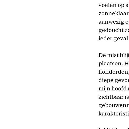
voelen op s
zonneklaar
aanwezig en
gedoucht zo
ieder geva
De mist bli
plaatsen. H
honderden,
diepe gevoe
mijn hoofd 
zichtbaar i
gebouwenmas
karakteris