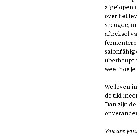
afgelopen t
over het le
vreugde, in
aftreksel v
fermentere
salonfähig e
überhaupt a
weet hoe je
We leven i
de tijd ine
Dan zijn de
onverander
You are youn