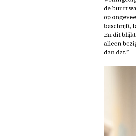
woningcorp
de buurt waa
op ongeveer
beschrijft,
En dit blijk
alleen bezi
dan dat.”