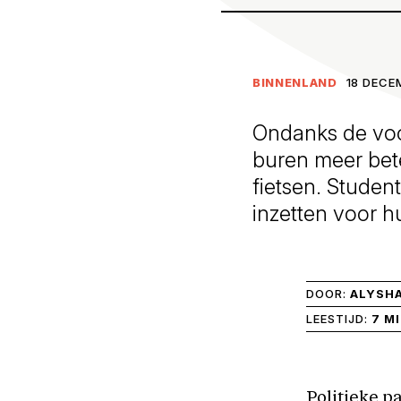
BINNENLAND
18 DECE
Ondanks de voo
buren meer bete
fietsen. Student
inzetten voor 
DOOR:
ALYSH
LEESTIJD:
7 M
Politieke p