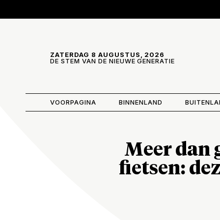
Skip and go to content
Directly to navigation
ZATERDAG 8 AUGUSTUS, 2026
DE STEM VAN DE NIEUWE GENERATIE
VOORPAGINA
BINNENLAND
BUITENL
Meer dan g
fietsen: de