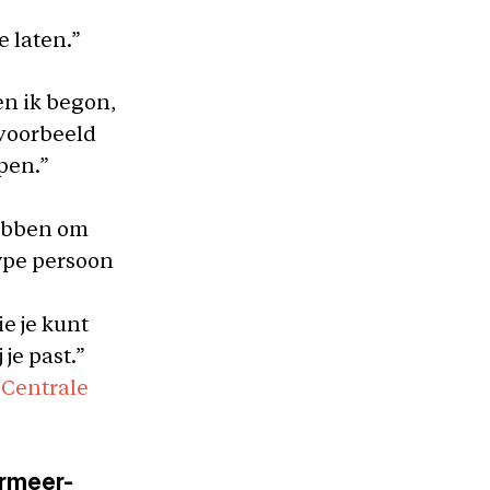
e laten.”
en ik begon,
jvoorbeeld
pen.”
hebben om
type persoon
e je kunt
je past.”
s Centrale
ermeer-