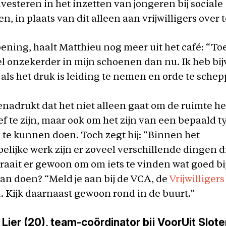
vesteren in het inzetten van jongeren bij sociale
, in plaats van dit alleen aan vrijwilligers over t
ening, haalt Matthieu nog meer uit het café: “To
el onzekerder in mijn schoenen dan nu. Ik heb bi
als het druk is leiding te nemen en orde te schep
nadrukt dat het niet alleen gaat om de ruimte 
ief te zijn, maar ook om het zijn van een bepaald 
 te kunnen doen. Toch zegt hij: “Binnen het
lijke werk zijn er zoveel verschillende dingen di
raait er gewoon om om iets te vinden wat goed bij 
kan doen? “Meld je aan bij de VCA, de
Vrijwilliger
m
. Kijk daarnaast gewoon rond in de buurt.”
Lier (20), t
eam-coördinator bij VoorUit Slot