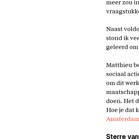
meer zou in
vraagstukken
Naast voldo
stond ik ve
geleerd om 
Matthieu be
sociaal act
om dit werk
maatschappe
doen. Het d
Hoe je dat 
Amsterda
Sterre van 