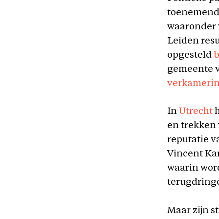
toenemende
waaronder v
Leiden res
opgesteld
b
gemeente va
verkameri
In
Utrecht
h
en trekken 
reputatie v
Vincent Ka
waarin word
terugdring
Maar zijn s