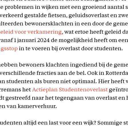
 problemen in wijken met een groeiend aantal 
erkeerd gestalde fietsen, geluidsoverlast en zwer
ulteerden bewonersklachten in een door de gem
eleid voor verkamering
, wat ertoe heeft geleid d
naf 1 januari 2024 de mogelijkheid heeft om ee
ngsstop
in te voeren bij overlast door studenten.
ebben bewoners klachten ingediend bij de gem
verschillende fracties aan de bel. Ook in Rotterd
an studenten als buren niet optimaal. Hier heeft
rremans het
Actieplan Studentenoverlast
geïntr
t gestreefd naar het tegengaan van overlast en 
en van kamerverhuur.
tudenten altijd een last voor een wijk? Sommige 