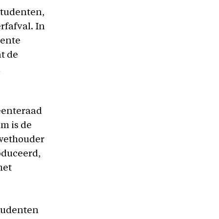
studenten,
fafval. In
eente
at de
n
eenteraad
am is de
 wethouder
oduceerd,
het
studenten