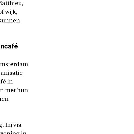
Matthieu,
f wijk,
 kunnen
encafé
n Amsterdam
ganisatie
fé in
en met hun
nnen
t hij via