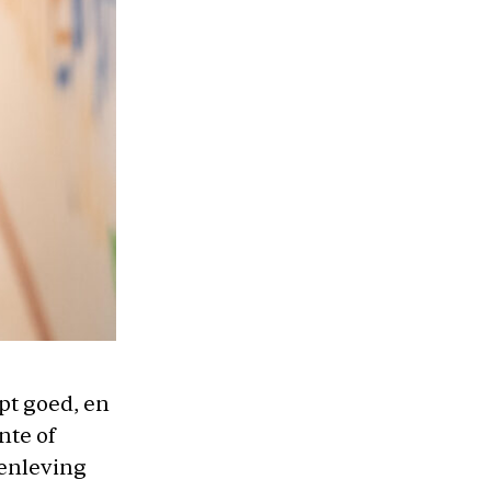
opt goed, en
nte of
menleving