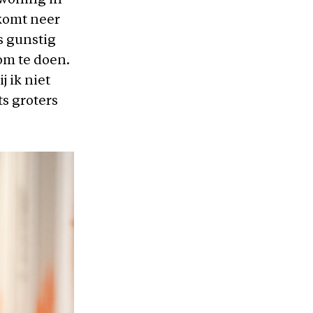
 woning in
 komt neer
s gunstig
 om te doen.
j ik niet
s groters