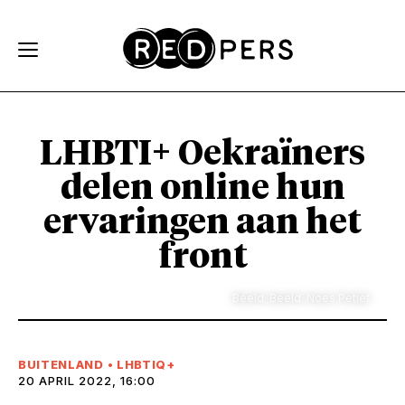
Skip and go to content
Directly to navigation
LHBTI+ Oekraïners
delen online hun
ervaringen aan het
front
Beeld: Beeld: Noes Petiet
BUITENLAND
•
LHBTIQ+
20 APRIL 2022, 16:00