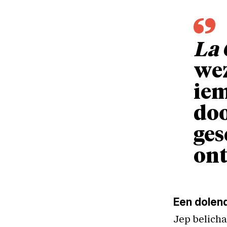
La 
wez
iem
doo
ges
on
Een dolend
Jep belicha