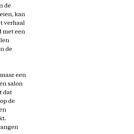
n de
eien, kan
t verhaal
rd met een
elen
an de
 maar een
een salon
t dat
 op de
een
kt.
evangen