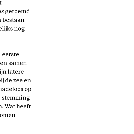
t
us
geroemd
n bestaan
lijks nog
 eerste
s en samen
jn latere
ij de zee en
enadeloos op
ps stemming
. Wat heeft
 dromen