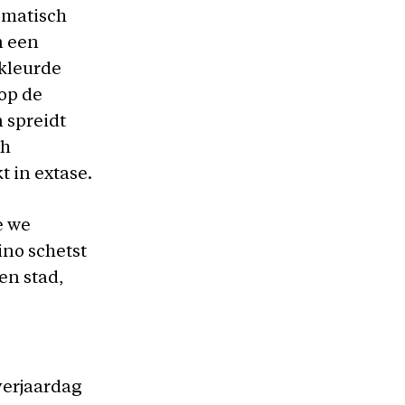
smatisch
n een
ekleurde
op de
 spreidt
ch
 in extase.
e we
ino schetst
en stad,
 verjaardag