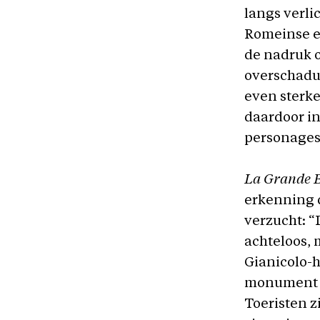
langs verli
Romeinse e
de nadruk 
overschaduw
even sterk
daardoor in
personages
La Grande B
erkenning d
verzucht: “
achteloos, 
Gianicolo-h
monument da
Toeristen z