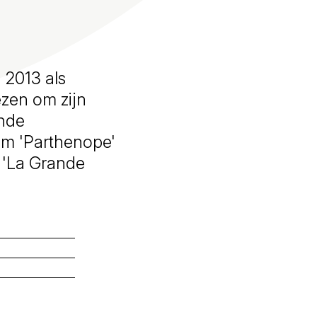
 2013 als
ezen om zijn
ende
ilm 'Parthenope'
f 'La Grande