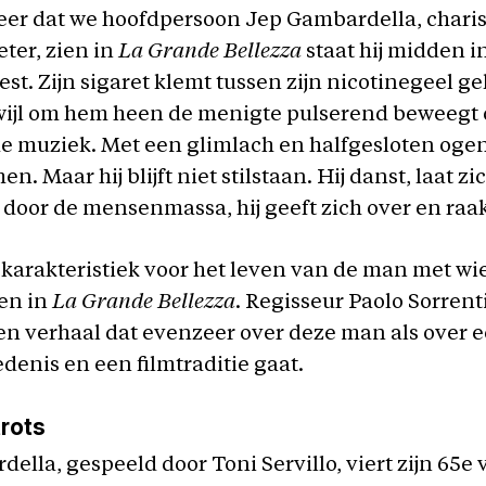
keer dat we hoofdpersoon Jep Gambardella, chari
ter, zien in
La Grande Bellezza
staat hij midden i
est. Zijn sigaret klemt tussen zijn nicotinegeel g
wijl om hem heen de menigte pulserend beweegt 
 muziek. Met een glimlach en halfgesloten ogen
en. Maar hij blijft niet stilstaan. Hij danst, laat zi
oor de mensenmassa, hij geeft zich over en raakt
 karakteristiek voor het leven van de man met wi
en in
La Grande Bellezza
. Regisseur Paolo Sorrent
een verhaal dat evenzeer over deze man als over e
denis en een filmtraditie gaat.
trots
ella, gespeeld door Toni Servillo, viert zijn 65e