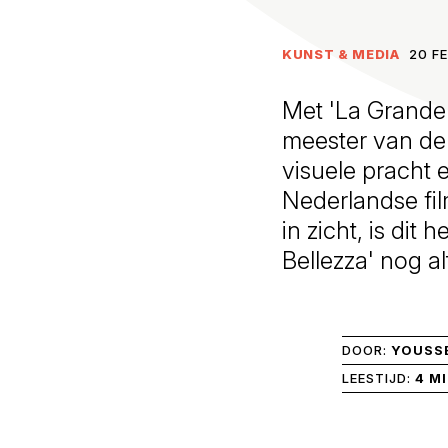
KUNST & MEDIA
20 F
Met 'La Grande 
meester van de 
visuele pracht 
Nederlandse fil
in zicht, is di
Bellezza' nog al
DOOR:
YOUSSE
LEESTIJD:
4 M