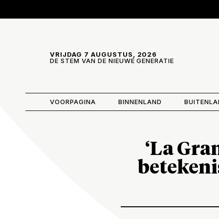
Skip and go to content
Directly to navigation
VRIJDAG 7 AUGUSTUS, 2026
DE STEM VAN DE NIEUWE GENERATIE
VOORPAGINA
BINNENLAND
BUITENL
‘La Gran
betekeni