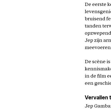
De eerste 
levensgenie
bruisend fe
tanden ter
opzwepende
Jep zijn arm
meevoeren d
De scène is
kennismak
in de film 
een geschie
Vervallen 
Jep Gambard