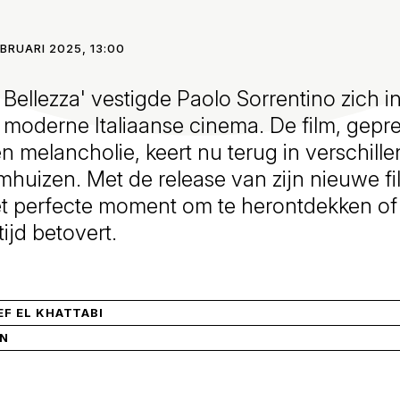
EBRUARI 2025, 13:00
Bellezza' vestigde Paolo Sorrentino zich in
moderne Italiaanse cinema. De film, gepr
en melancholie, keert nu terug in verschill
mhuizen. Met de release van zijn nieuwe f
t het perfecte moment om te herontdekken o
tijd betovert.
F EL KHATTABI
IN