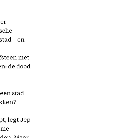
ver
ische
stad – en
afsteen met
en: de dood
 een stad
ekken?
pt, legt Jep
Rome