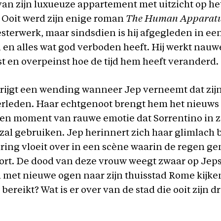
van zijn luxueuze appartement met uitzicht op he
 Ooit werd zijn enige roman
The Human Apparat
sterwerk, maar sindsdien is hij afgegleden in ee
 en alles wat god verboden heeft. Hij werkt nauwe
ist en overpeinst hoe de tijd hem heeft veranderd.
krijgt een wending wanneer Jep verneemt dat zijn
verleden. Haar echtgenoot brengt hem het nieuw
een moment van rauwe emotie dat Sorrentino in zi
zal gebruiken. Jep herinnert zich haar glimlach b
ring vloeit over in een scène waarin de regen g
ort. De dood van deze vrouw weegt zwaar op Je
 met nieuwe ogen naar zijn thuisstad Rome kijken
k bereikt? Wat is er over van de stad die ooit zijn