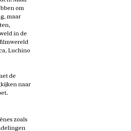
rden. Maar
 hebben om
ng, maar
ten,
eweld in de
filmwereld
ca, Luchino
met de
gkijken naar
oet.
cènes zoals
ndelingen