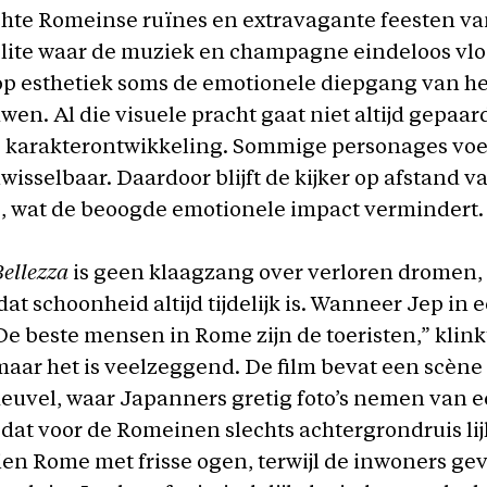
chte Romeinse ruïnes en extravagante feesten va
lite waar de muziek en champagne eindeloos vlo
op esthetiek soms de emotionele diepgang van he
en. Al die visuele pracht gaat niet altijd gepaa
e karakterontwikkeling. Sommige personages vo
wisselbaar. Daardoor blijft de kijker op afstand v
, wat de beoogde emotionele impact vermindert.
ellezza
is geen klaagzang over verloren dromen,
at schoonheid altijd tijdelijk is. Wanneer Jep in 
De beste mensen in Rome zijn de toeristen,” klink
maar het is veelzeggend. De film bevat een scène
euvel, waar Japanners gretig foto’s nemen van 
t voor de Romeinen slechts achtergrondruis lij
ien Rome met frisse ogen, terwijl de inwoners g