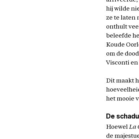
arriveerde,
hij wilde n
ze te laten
onthult vee
beleefde he
Koude Oorl
om de dood 
Visconti en
Dit maakt h
hoeveelheid
het mooie v
De schadu
Hoewel
La 
de majestu