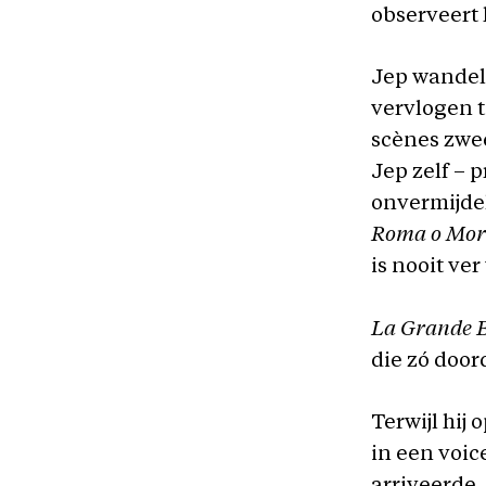
observeert
Jep wandelt
vervlogen t
scènes zwee
Jep zelf – p
onvermijdel
Roma o Mor
is nooit ver
La Grande B
die zó door
Terwijl hij 
in een voice