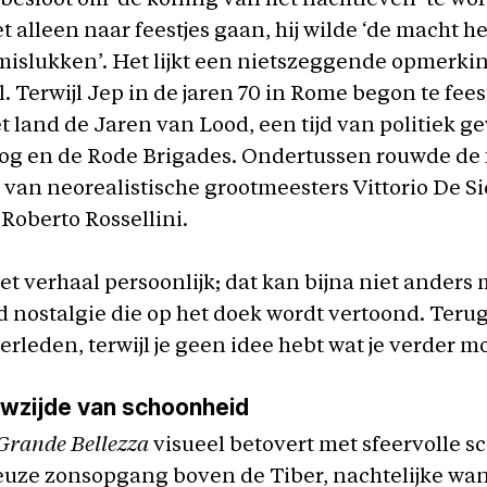
 besloot om ‘de koning van het nachtleven’ te wo
iet alleen naar feestjes gaan, hij wilde ‘de macht
 mislukken’. Het lijkt een nietszeggende opmerki
l. Terwijl Jep in de jaren 70 in Rome begon te fees
t land de Jaren van Lood, een tijd van politiek g
og en de Rode Brigades. Ondertussen rouwde de 
van neorealistische grootmeesters Vittorio De Si
 Roberto Rossellini.
et verhaal persoonlijk; dat kan bijna niet anders 
 nostalgie die op het doek wordt vertoond. Teru
erleden, terwijl je geen idee hebt wat je verder m
wzijde van schoonheid
Grande Bellezza
visueel betovert met sfeervolle s
euze zonsopgang boven de Tiber, nachtelijke wa