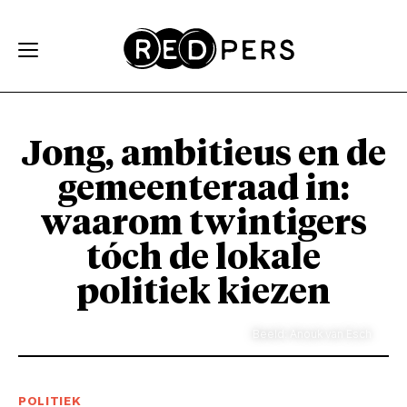
Skip and go to content
Directly to navigation
Jong, ambitieus en de
gemeenteraad in:
waarom twintigers
tóch de lokale
politiek kiezen
Beeld: Anouk van Esch
POLITIEK