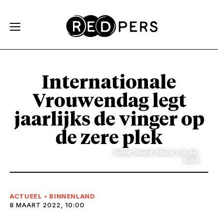
Skip and go to content
Directly to navigation
Internationale
Vrouwendag legt
jaarlijks de vinger op
de zere plek
Beeld: Beeld: Marie van der
Donk
ACTUEEL
•
BINNENLAND
8 MAART 2022, 10:00