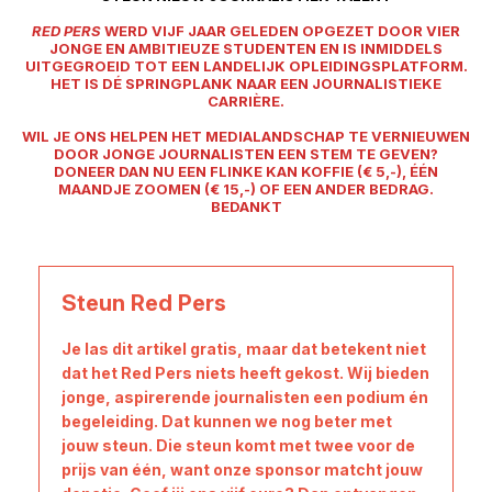
RED PERS
WERD VIJF JAAR GELEDEN OPGEZET DOOR VIER
JONGE EN AMBITIEUZE STUDENTEN EN IS INMIDDELS
UITGEGROEID TOT EEN LANDELIJK OPLEIDINGSPLATFORM.
HET IS DÉ SPRINGPLANK NAAR EEN JOURNALISTIEKE
CARRIÈRE.
WIL JE ONS HELPEN HET MEDIALANDSCHAP TE VERNIEUWEN
DOOR JONGE JOURNALISTEN EEN STEM TE GEVEN?
DONEER DAN NU EEN FLINKE KAN KOFFIE (€ 5,-), ÉÉN
MAANDJE ZOOMEN (€ 15,-) OF EEN ANDER BEDRAG.
BEDANKT
Steun Red Pers
Je las dit artikel gratis, maar dat betekent niet
dat het Red Pers niets heeft gekost. Wij bieden
jonge, aspirerende journalisten een podium én
begeleiding. Dat kunnen we nog beter met
jouw steun. Die steun komt met twee voor de
prijs van één, want onze sponsor matcht jouw