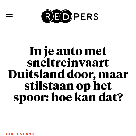
Skip and go to content
Directly to navigation
In je auto met
sneltreinvaart
Duitsland door, maar
stilstaan op het
spoor: hoe kan dat?
BUITENLAND