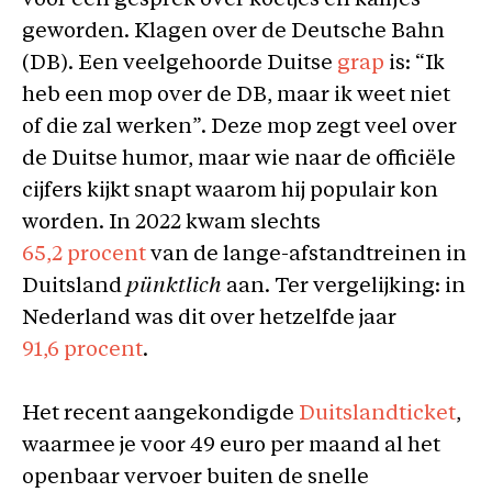
voor een gesprek over koetjes en kalfjes
geworden. Klagen over de Deutsche Bahn
(DB). Een veelgehoorde Duitse
grap
is: “Ik
heb een mop over de DB, maar ik weet niet
of die zal werken”. Deze mop zegt veel over
de Duitse humor, maar wie naar de officiële
cijfers kijkt snapt waarom hij populair kon
worden. In 2022 kwam slechts
65,2 procent
van de lange-afstandtreinen in
Duitsland
pünktlich
aan. Ter vergelijking: in
Nederland was dit over hetzelfde jaar
91,6 procent
.
Het recent aangekondigde
Duitslandticket
,
waarmee je voor 49 euro per maand al het
openbaar vervoer buiten de snelle