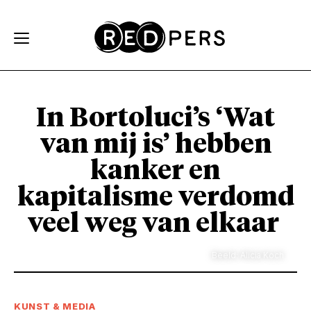
Skip and go to content
Directly to navigation
In Bortoluci’s ‘Wat
van mij is’ hebben
kanker en
kapitalisme verdomd
veel weg van elkaar
Beeld: Alicia Koch
KUNST & MEDIA