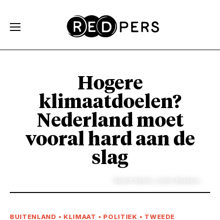
Skip and go to content
Directly to navigation
Hogere
klimaatdoelen?
Nederland moet
vooral hard aan de
slag
Beeld: Beeld: Josien Beekers.
BUITENLAND
•
KLIMAAT
•
POLITIEK
•
TWEEDE