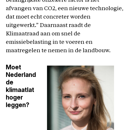
belangrijkste onzekere factor is het
afvangen van CO2, een nieuwe technologie,
dat moet echt concreter worden
uitgewerkt.” Daarnaast raadt de
Klimaatraad aan om snel de
emissiebelasting in te voeren en
maatregelen te nemen in de landbouw.
Moet
Nederland
de
klimaatlat
hoger
leggen?