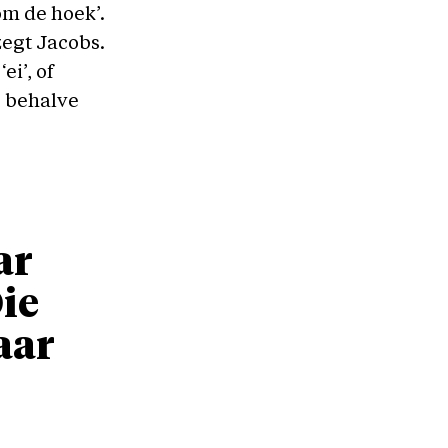
om de hoek’.
zegt Jacobs.
ei’, of
, behalve
ar
ie
aar