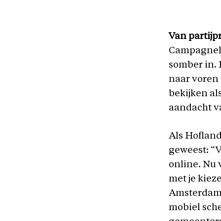
Van partij
Campagnele
somber in. 
naar voren 
bekijken al
aandacht va
Als Hofland
geweest: “V
online. Nu 
met je kieze
Amsterdamme
mobiel sche