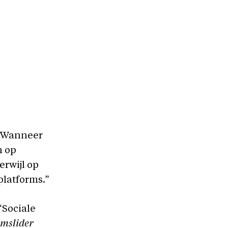
 “Wanneer
n op
erwijl op
platforms.”
“Sociale
amslider