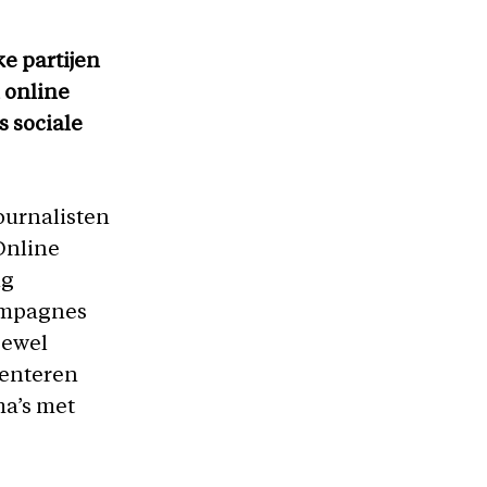
ke partijen
 online
 sociale
journalisten
Online
ng
campagnes
oewel
senteren
ma’s met