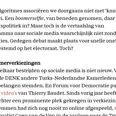
lgoritmes associëren we doorgaans niet met ‘knul
ci. Een
boomerselfie
, van beneden genomen, daar z
politiek in? Maar toch is de vertaalslag van
amma naar sociale media waarschijnlijk niet zon
es. Gedegen debat maakt plaats voor snelle onel
estemd op het electoraat. Toch?
merverkiezingen
 elkaar bestrijden op sociale media is niet nieuw. 
de DENK andere Turks-Nederlandse Kamerleden 
belangen stemden. En Forum voor Democratie pub
 video’s
van Thierry Baudet. Sinds vorig jaar heeft
chter een prominente plek gekregen in verkiezi
temmen had zich nog nooit zo online afgespeeld,