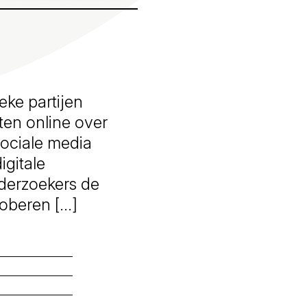
eke partijen
en online over
sociale media
igitale
nderzoekers de
oberen […]