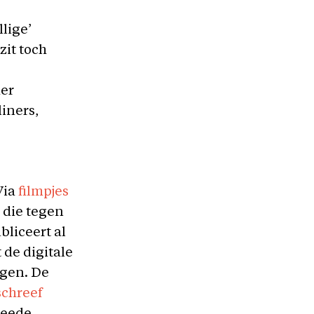
lige’
it toch
der
iners,
Via
filmpjes
die tegen
liceert al
 de digitale
ngen. De
schreef