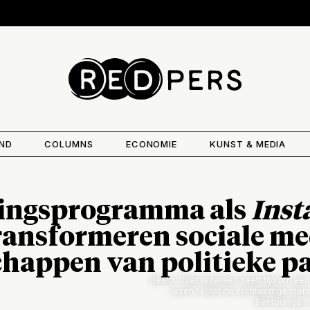
AND
COLUMNS
ECONOMIE
KUNST & MEDIA
zingsprogramma als
Inst
ransformeren sociale me
happen van politieke pa
Beeld: “Niet iedereen heeft tijd om ee
lezen,” klinkt de zachtaardige ste
Bentoumya in