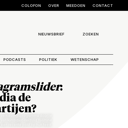
COLOFON
OVER
MEEDOEN
CONTACT
NIEUWSBRIEF
ZOEKEN
PODCASTS
POLITIEK
WETENSCHAP
agramslider
:
dia de
rtijen?
n verkiezingsprogramma door te
m van kandidaat-raadslid Yasmine
 een recente post op hun feed.