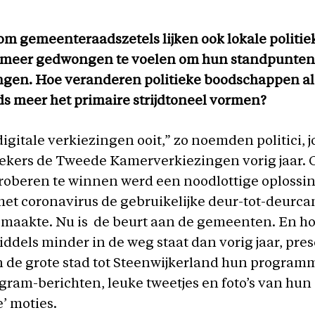
d om gemeenteraadszetels lijken ook lokale politie
s meer gedwongen te voelen om hun standpunten
ngen. Hoe veranderen politieke boodschappen als
s meer het primaire strijdtoneel vormen?
igitale verkiezingen ooit,” zo noemden politici, 
ekers de Tweede Kamerverkiezingen vorig jaar. 
oberen te winnen werd een noodlottige oplossi
het coronavirus de gebruikelijke deur-tot-deur
 maakte. Nu is de beurt aan de gemeenten. En h
ddels minder in de weg staat dan vorig jaar, pre
n de grote stad tot Steenwijkerland hun program
gram-berichten, leuke tweetjes en foto’s van hun
e’ moties.