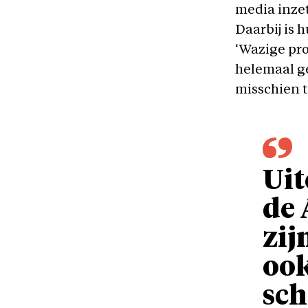
media inzet
Daarbij is 
‘Wazige prof
helemaal ge
misschien 
Uit
de 
zij
ook
sc