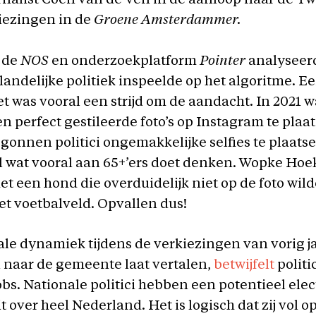
urnalist Coen van de Ven in de aanloop naar de T
ezingen in de
Groene Amsterdammer.
 de
NOS
en onderzoekplatform
Pointer
analyseer
landelijke politiek inspeelde op het algoritme. E
het was vooral een strijd om de aandacht. In 2021 
n perfect gestileerde foto’s op Instagram te plaa
egonnen politici ongemakkelijke selfies te plaats
l wat vooral aan 65+’ers doet denken. Wopke Hoek
t een hond die overduidelijk niet op de foto wild
et voetbalveld. Opvallen dus!
tale dynamiek tijdens de verkiezingen van vorig ja
 naar de gemeente laat vertalen,
betwijfelt
politi
obs. Nationale politici hebben een potentieel ele
t over heel Nederland. Het is logisch dat zij vol o