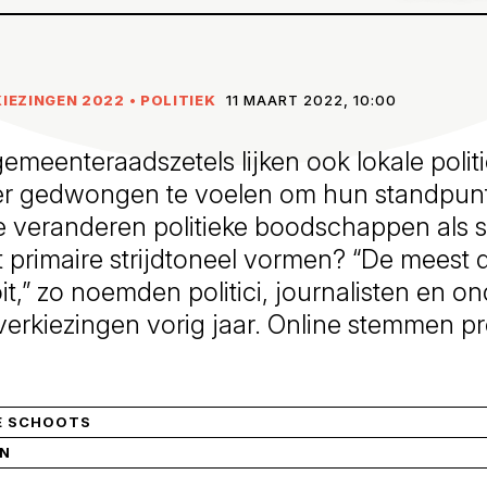
IEZINGEN 2022
•
POLITIEK
11 MAART 2022, 10:00
gemeenteraadszetels lijken ook lokale politi
er gedwongen te voelen om hun standpunt
e veranderen politieke boodschappen als 
 primaire strijdtoneel vormen? “De meest d
it,” zo noemden politici, journalisten en o
rkiezingen vorig jaar. Online stemmen pr
E SCHOOTS
IN