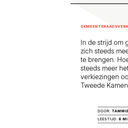
GEMEENTERAADSVERK
In de strijd om 
zich steeds me
te brengen. Ho
steeds meer het
verkiezingen oo
Tweede Kamerve
DOOR:
TAMMI
LEESTIJD:
8 M