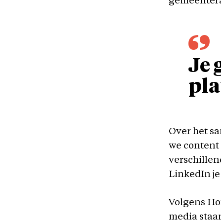
gemeentera
Je 
pla
Over het sa
we content
verschillen
LinkedIn je
Volgens Hof
media staa