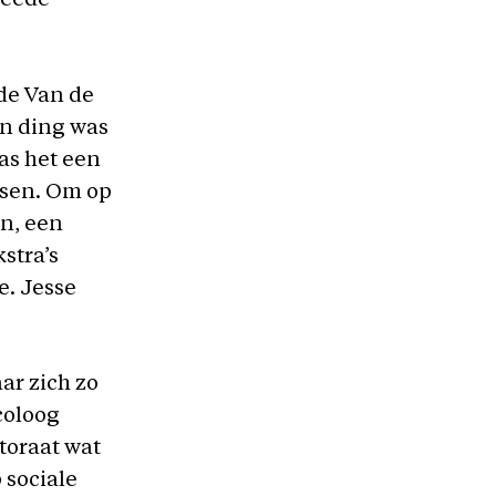
weede
de Van de
en ding was
was het een
tsen. Om op
en, een
stra’s
e. Jesse
ar zich zo
coloog
ctoraat wat
p sociale