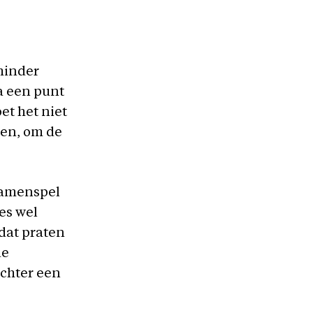
minder
a een punt
et het niet
len, om de
 samenspel
es wel
dat praten
de
achter een