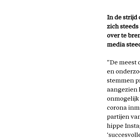
In de strij
zich steed
over te bre
media steed
“De meest d
en onderzo
stemmen pr
aangezien 
onmogelijk
corona inmi
partijen va
hippe Insta
‘succesvoll