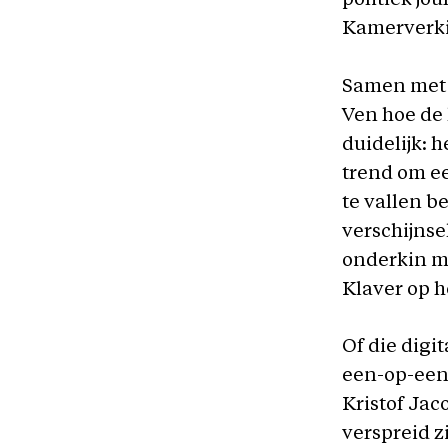
politiek jo
Kamerverki
Samen met
Ven hoe de 
duidelijk: 
trend om ee
te vallen b
verschijnse
onderkin me
Klaver op h
Of die digi
een-op-een
Kristof Jac
verspreid zi