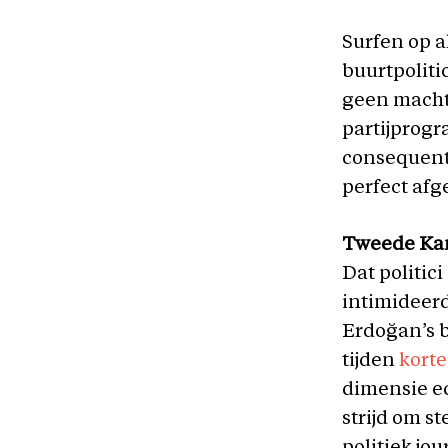
Surfen op a
buurtpoliti
geen machts
partijprogr
consequenti
perfect afg
Tweede Ka
Dat politici
intimideer
Erdoğan’s 
tijden
korte
dimensie e
strijd om s