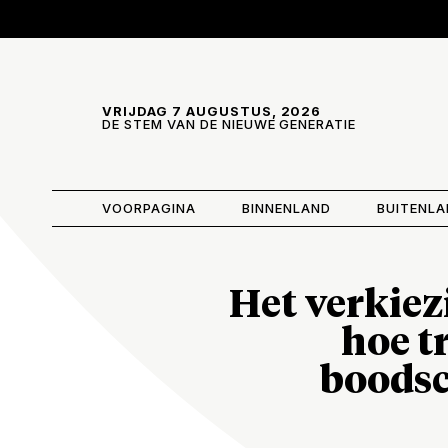
Skip and go to content
Directly to navigation
VRIJDAG 7 AUGUSTUS, 2026
DE STEM VAN DE NIEUWE GENERATIE
VOORPAGINA
BINNENLAND
BUITENL
Het verkie
hoe t
boodsc