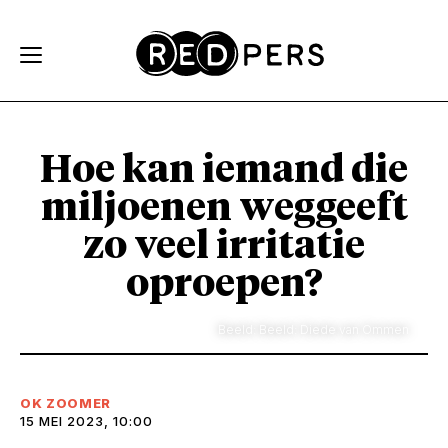
Skip and go to content
Directly to navigation
Hoe kan iemand die
miljoenen weggeeft
zo veel irritatie
oproepen?
Beeld: Beeld: Diede van Ommen
OK ZOOMER
15 MEI 2023, 10:00