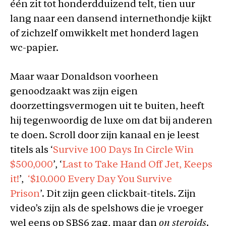
één zit tot honderdduizend telt, tien uur
lang naar een dansend internethondje kijkt
of zichzelf omwikkelt met honderd lagen
wc-papier.
Maar waar Donaldson voorheen
genoodzaakt was zijn eigen
doorzettingsvermogen uit te buiten, heeft
hij tegenwoordig de luxe om dat bij anderen
te doen. Scroll door zijn kanaal en je leest
titels als ‘
Survive 100 Days In Circle Win
$500,000
’, ‘
Last to Take Hand Off Jet, Keeps
it!
’,
‘$10.000 Every Day You Survive
Prison
’. Dit zijn geen clickbait-titels. Zijn
video’s zijn als de spelshows die je vroeger
wel eens op SBS6 zag, maar dan
on steroids
.