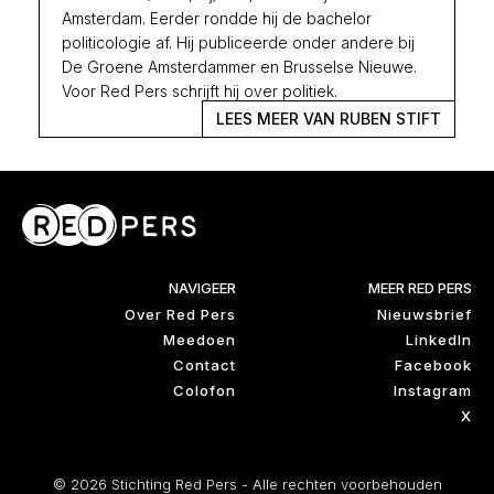
Amsterdam. Eerder rondde hij de bachelor
politicologie af. Hij publiceerde onder andere bij
De Groene Amsterdammer en Brusselse Nieuwe.
Voor Red Pers schrijft hij over politiek.
LEES MEER VAN RUBEN STIFT
NAVIGEER
MEER RED PERS
Over Red Pers
Nieuwsbrief
Meedoen
LinkedIn
Contact
Facebook
Colofon
Instagram
X
© 2026 Stichting Red Pers - Alle rechten voorbehouden