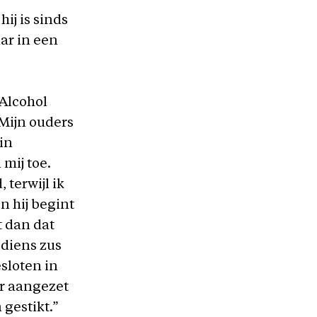
hij is sinds
ar in een
 Alcohol
Mijn ouders
 in
mij toe.
 terwijl ik
en hij begint
t dan dat
 diens zus
sloten in
r aangezet
 gestikt.”