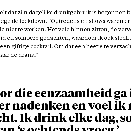
elt dat zijn dagelijks drankgebruik is begonnen bi
wege de lockdown. “Optredens en shows waren er 
de niet te werken. Het vele binnen zitten, de verv
d en sombere gedachten, waardoor ik ook slecht 
een giftige cocktail. Om dat een beetje te verzac
naar de drank.”
or die eenzaamheid ga 
r nadenken en voel ik
cht. Ik drink elke dag, 
van ‘s ochtends vroeg.’