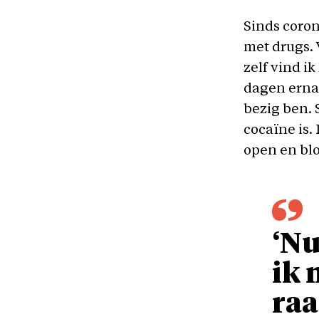
Sinds coro
met drugs. 
zelf vind i
dagen erna 
bezig ben. 
cocaïne is
open en blo
‘Nu
ik 
raa