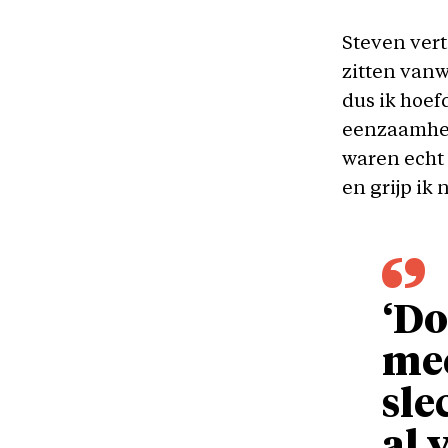
Steven vert
zitten van
dus ik hoef
eenzaamhei
waren echt 
en grijp ik 
‘Do
mee
sle
al 