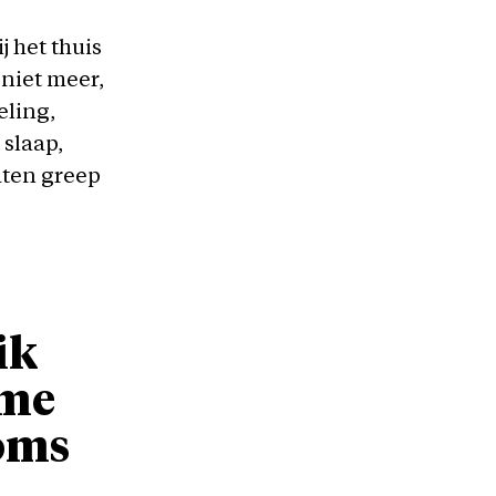
j het thuis
niet meer,
eling,
slaap,
hten greep
ik
 me
soms