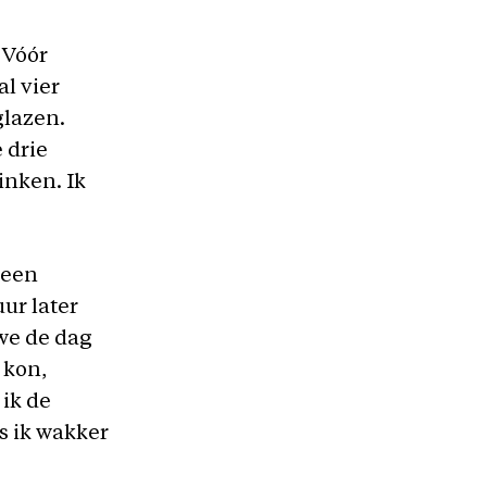
“Vóór
l vier
glazen.
 drie
inken. Ik
 een
ur later
 we de dag
 kon,
 ik de
ls ik wakker