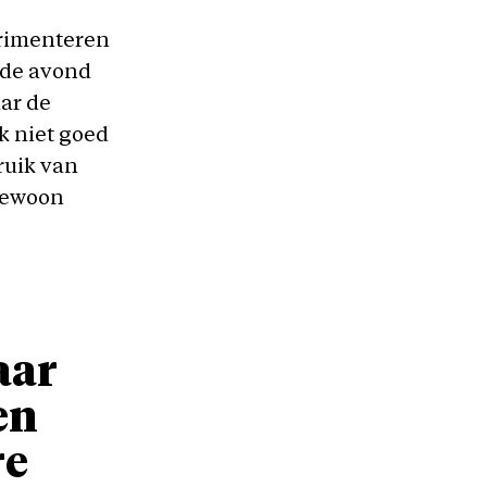
erimenteren
p de avond
aar de
ik niet goed
ruik van
 gewoon
aar
en
re