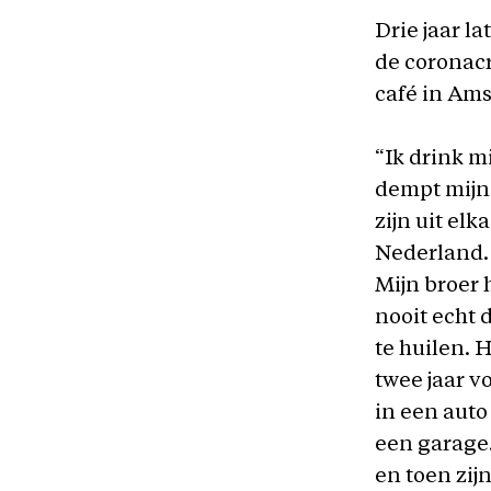
Drie jaar la
de coronacr
café in Am
“Ik drink m
dempt mijn
zijn uit el
Nederland. 
Mijn broer h
nooit echt d
te huilen. 
twee jaar v
in een auto
een garage
en toen zijn