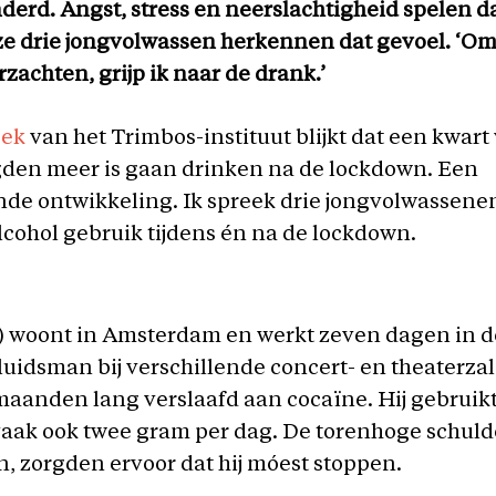
derd. Angst, stress en neerslachtigheid spelen d
ze drie jongvolwassen herkennen dat gevoel. ‘Om
rzachten, grijp ik naar de drank.’
oek
van het Trimbos-instituut blijkt dat een kwart
den meer is gaan drinken na de lockdown. Een
de ontwikkeling. Ik spreek drie jongvolwassene
lcohol gebruik tijdens én na de lockdown.
) woont in Amsterdam en werkt zeven dagen in d
eluidsman bij verschillende concert- en theaterzal
f maanden lang verslaafd aan cocaïne. Hij gebrui
aak ook twee gram per dag. De torenhoge schuld
, zorgden ervoor dat hij móest stoppen.