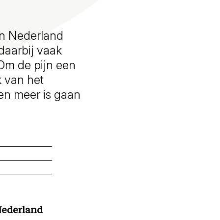
 in Nederland
daarbij vaak
‘Om de pijn een
k van het
den meer is gaan
 Nederland