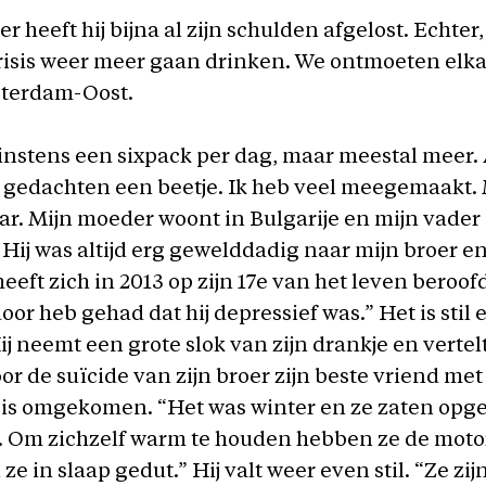
ter heeft hij bijna al zijn schulden afgelost. Echter, 
isis weer meer gaan drinken. We ontmoeten elka
sterdam-Oost.
instens een sixpack per dag, maar meestal meer.
 gedachten een beetje. Ik heb veel meegemaakt. 
kaar. Mijn moeder woont in Bulgarije en mijn vader
Hij was altijd erg gewelddadig naar mijn broer en 
eeft zich in 2013 op zijn 17e van het leven beroofd,
oor heb gehad dat hij depressief was.” Het is stil 
Hij neemt een grote slok van zijn drankje en vertel
oor de suïcide van zijn broer zijn beste vriend met
 is omgekomen. “Het was winter en ze zaten opge
. Om zichzelf warm te houden hebben ze de moto
 ze in slaap gedut.” Hij valt weer even stil. “Ze zijn