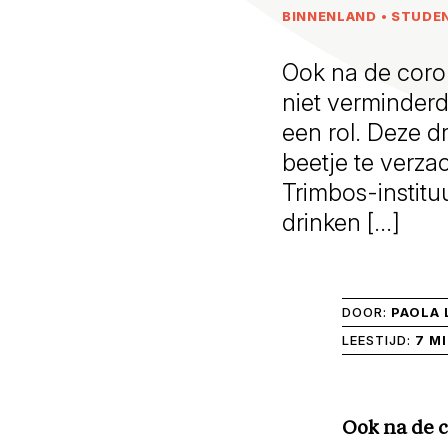
BINNENLAND
•
STUDE
Ook na de coron
niet verminderd
een rol. Deze d
beetje te verzac
Trimbos-institu
drinken […]
DOOR:
PAOLA 
LEESTIJD:
7 M
Ook na de c