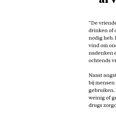
“De vriende
drinken of d
nodig heb. I
vind om ond
nadenken en
ochtends vro
Naast angst
bij mensen 
gebruiken.
weinig of g
drugs zorgd