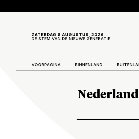
Skip and go to content
Directly to navigation
ZATERDAG 8 AUGUSTUS, 2026
DE STEM VAN DE NIEUWE GENERATIE
VOORPAGINA
BINNENLAND
BUITENL
Nederland 