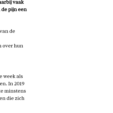
aarbij vaak
 de pijn een
 van de
n over hun
e week als
en. In 2019
kte minstens
en die zich