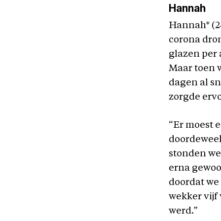
Hannah
Hannah* (24
corona dron
glazen per 
Maar toen 
dagen al sn
zorgde ervoo
“Er moest e
doordeweek
stonden we 
erna gewoo
doordat we 
wekker vijf
werd.”