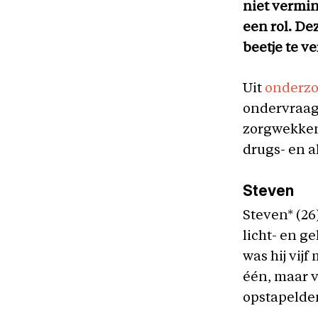
niet vermin
een rol. De
beetje te ve
Uit
onderz
ondervraag
zorgwekken
drugs- en a
Steven
Steven* (26
licht- en g
was hij vij
één, maar v
opstapelden