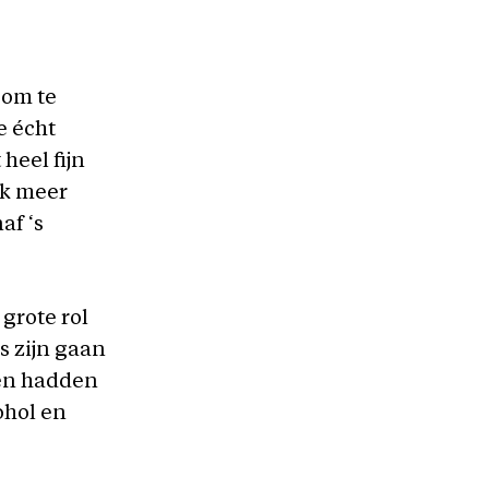
 om te
e écht
 heel fijn
ik meer
af ‘s
”
grote rol
s zijn gaan
en hadden
ohol en