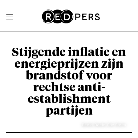
Skip and go to content
Directly to navigation
Stijgende inflatie en
energieprijzen zijn
brandstof voor
rechtse anti-
establishment
partijen
Beeld: Beeld: Edo Storm