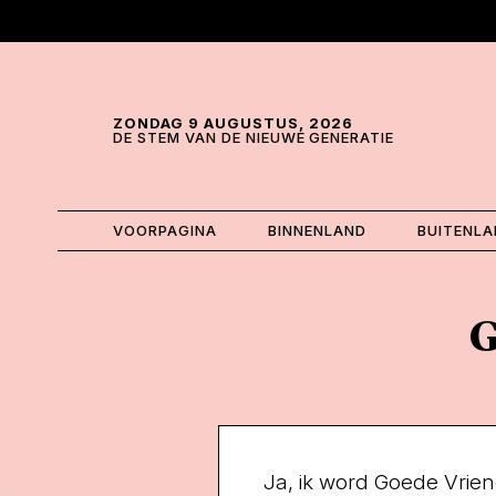
Skip and go to content
Directly to navigation
ZONDAG 9 AUGUSTUS, 2026
DE STEM VAN DE NIEUWE GENERATIE
VOORPAGINA
BINNENLAND
BUITENL
G
Ja, ik word Goede Vrie