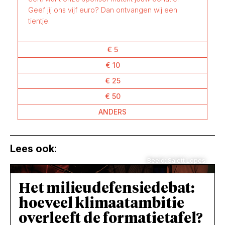
Geef jij ons vijf euro? Dan ontvangen wij een
tientje.
€ 5
€ 10
€ 25
€ 50
ANDERS
Lees ook:
Beeld: Salett Lopes
Het milieudefensiedebat:
hoeveel klimaatambitie
overleeft de formatietafel?