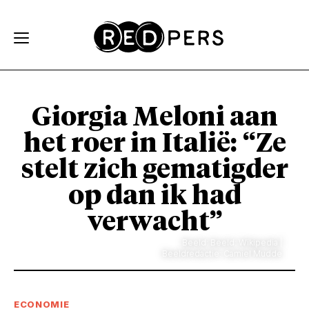
Skip and go to content
Directly to navigation
Giorgia Meloni aan
het roer in Italië: “Ze
stelt zich gematigder
op dan ik had
verwacht”
Beeld: Beeld: Wikipedia |
Beeldredactie: Camiel Mudde
ECONOMIE