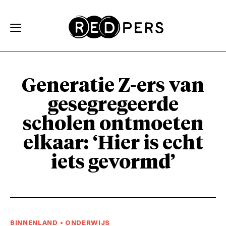
Skip and go to content
Directly to navigation
Generatie Z-ers van
gesegregeerde
scholen ontmoeten
elkaar: ‘Hier is echt
iets gevormd’
BINNENLAND
•
ONDERWIJS