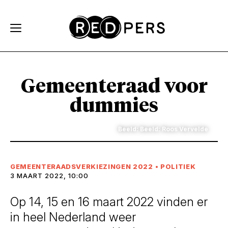
Skip and go to content
Directly to navigation
Gemeenteraad voor
dummies
Beeld: Beeld: Roos Vervelde
GEMEENTERAADSVERKIEZINGEN 2022
•
POLITIEK
3 MAART 2022, 10:00
Op 14, 15 en 16 maart 2022 vinden er
in heel Nederland weer