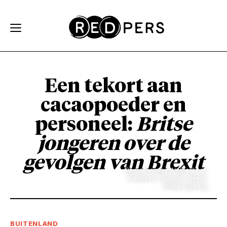
Skip and go to content
Directly to navigation
Een tekort aan
cacaopoeder en
personeel:
Britse
jongeren over de
gevolgen van Brexit
Beeld: Annabel Noble (l.) en
Annaliese Oesterlin. Beeld:
Meike Eijsberg
BUITENLAND