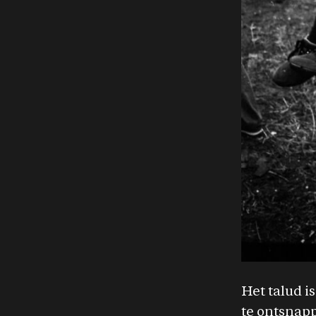
Het talud i
te ontsnap