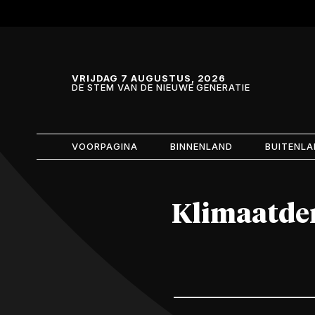
Skip and go to content
Directly to navigation
VRIJDAG 7 AUGUSTUS, 2026
DE STEM VAN DE NIEUWE GENERATIE
VOORPAGINA
BINNENLAND
BUITENL
Klimaatdem