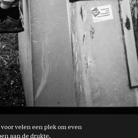
s voor velen een plek om even
pen aan de drukte.