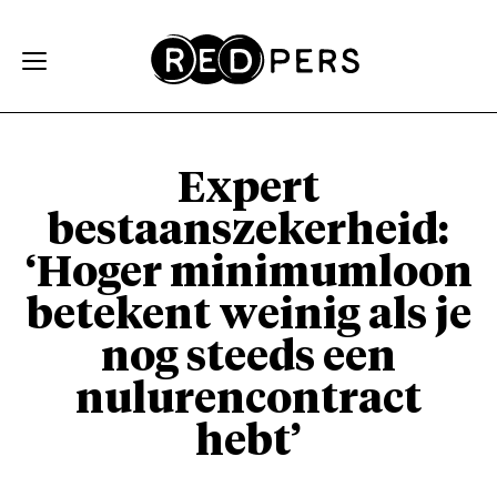
Skip and go to content
Directly to navigation
Expert
bestaanszekerheid:
‘Hoger minimumloon
betekent weinig als je
nog steeds een
nulurencontract
hebt’