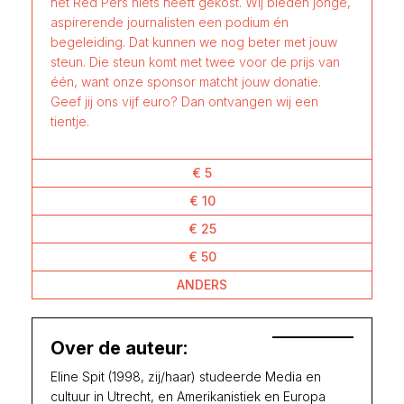
het Red Pers niets heeft gekost. Wij bieden jonge,
aspirerende journalisten een podium én
begeleiding. Dat kunnen we nog beter met jouw
steun. Die steun komt met twee voor de prijs van
één, want onze sponsor matcht jouw donatie.
Geef jij ons vijf euro? Dan ontvangen wij een
tientje.
€ 5
€ 10
€ 25
€ 50
ANDERS
Over de auteur:
Eline Spit (1998, zij/haar) studeerde Media en
cultuur in Utrecht, en Amerikanistiek en Europa