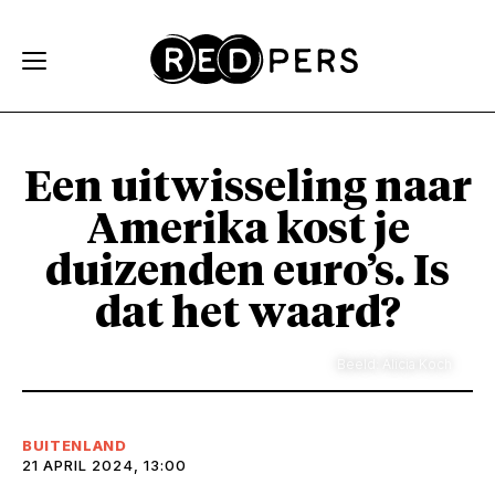
Skip and go to content
Directly to navigation
Een uitwisseling naar
Amerika kost je
duizenden euro’s. Is
dat het waard?
Beeld: Alicia Koch
BUITENLAND
21 APRIL 2024, 13:00