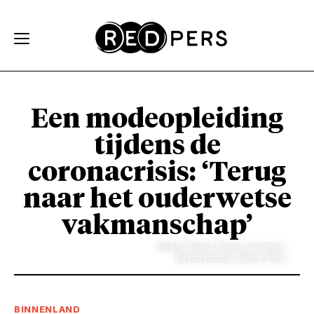
Skip and go to content
Directly to navigation
Een modeopleiding
tijdens de
coronacrisis: ‘Terug
naar het ouderwetse
vakmanschap’
Beeld: Beeld: Rowen Lammers.
Beeldredactie: Bibice Piets
BINNENLAND