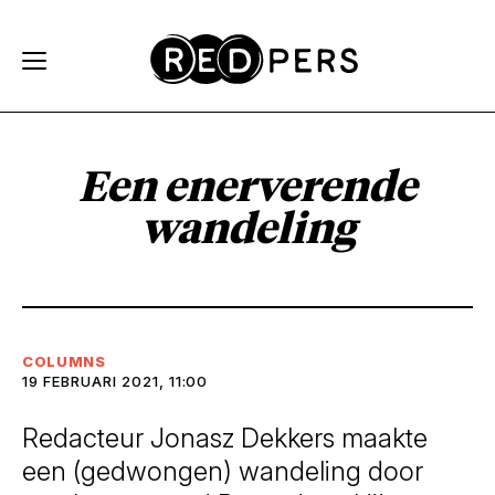
Skip and go to content
Directly to navigation
Een enerverende
wandeling
COLUMNS
19 FEBRUARI 2021, 11:00
Redacteur Jonasz Dekkers maakte
een (gedwongen) wandeling door