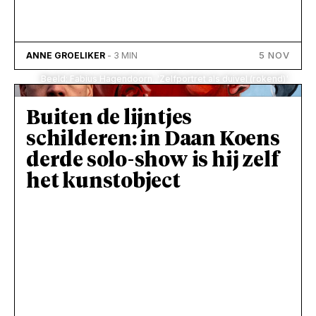
5 NOV
ANNE GROELIKER
- 3 MIN
Beeld: Fabius Hagendoorn. 'Zelfportret als duivel (rokend)'
Buiten de lijntjes
schilderen: in Daan Koens
derde solo-show is hij zelf
het kunstobject