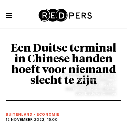
Skip and go to content
Directly to navigation
Een Duitse terminal
in Chinese handen
hoeft voor niemand
Beeld: Bron foto: Dietmar Rabich
slecht te zijn
/ Wikimedia Commons /
“Hamburg, Hafen -- 2010 --
3038” / CC BY-SA 4.0. Bewerkt
door: Diede van Ommen
BUITENLAND
•
ECONOMIE
12 NOVEMBER 2022, 15:00