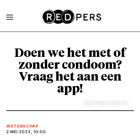
Skip and go to content
Directly to navigation
Doen we het met of
zonder condoom?
Vraag het aan een
app!
Beeld: Beeld: Mark Smit
WETENSCHAP
2 MEI 2023, 10:00