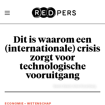
Skip and go to content
Directly to navigation
Dit is waarom een
(internationale) crisis
zorgt voor
technologische
vooruitgang
Beeld: Beeld: Anne Rosenberg
ECONOMIE
•
WETENSCHAP