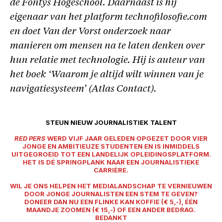
de Fontys Hogeschool. Daarnaast is hij
eigenaar van het platform technofilosofie.com
en doet Van der Vorst onderzoek naar
manieren om mensen na te laten denken over
hun relatie met technologie. Hij is auteur van
het boek ‘Waarom je altijd wilt winnen van je
navigatiesysteem’ (Atlas Contact).
STEUN NIEUW JOURNALISTIEK TALENT
RED PERS
WERD VIJF JAAR GELEDEN OPGEZET DOOR VIER
JONGE EN AMBITIEUZE STUDENTEN EN IS INMIDDELS
UITGEGROEID TOT EEN LANDELIJK OPLEIDINGSPLATFORM.
HET IS DÉ SPRINGPLANK NAAR EEN JOURNALISTIEKE
CARRIÈRE.
WIL JE ONS HELPEN HET MEDIALANDSCHAP TE VERNIEUWEN
DOOR JONGE JOURNALISTEN EEN STEM TE GEVEN?
DONEER DAN NU EEN FLINKE KAN KOFFIE (€ 5,-), ÉÉN
MAANDJE ZOOMEN (€ 15,-) OF EEN ANDER BEDRAG.
BEDANKT