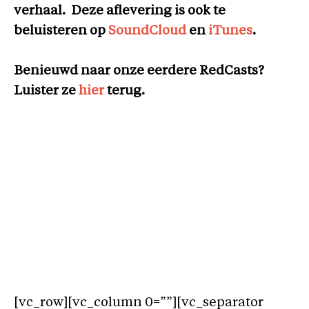
verhaal.
Deze aflevering is ook te
beluisteren op
SoundCloud
en
iTunes
.
Benieuwd naar onze eerdere RedCasts?
Luister ze
hier
terug.
[vc_row][vc_column 0=””][vc_separator