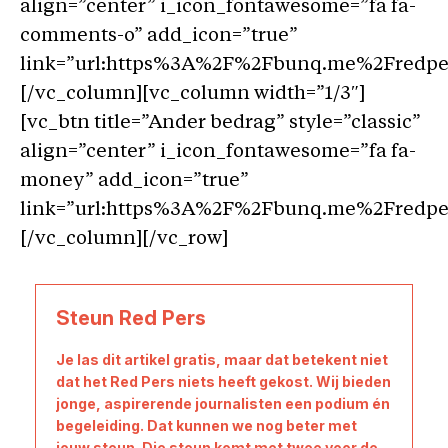
align=”center” i_icon_fontawesome=”fa fa-
comments-o” add_icon=”true”
link=”url:https%3A%2F%2Fbunq.me%2Fredpers
[/vc_column][vc_column width=”1/3″]
[vc_btn title=”Ander bedrag” style=”classic”
align=”center” i_icon_fontawesome=”fa fa-
money” add_icon=”true”
link=”url:https%3A%2F%2Fbunq.me%2Fredpers
[/vc_column][/vc_row]
Steun Red Pers
Je las dit artikel gratis, maar dat betekent niet
dat het Red Pers niets heeft gekost. Wij bieden
jonge, aspirerende journalisten een podium én
begeleiding. Dat kunnen we nog beter met
jouw steun. Die steun komt met twee voor de