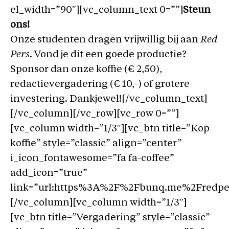
el_width=”90″][vc_column_text 0=””]
Steun
ons!
Onze studenten dragen vrijwillig bij aan
Red
Pers
. Vond je dit een goede productie?
Sponsor dan onze koffie (€ 2,50),
redactievergadering (€ 10,-) of grotere
investering. Dankjewel![/vc_column_text]
[/vc_column][/vc_row][vc_row 0=””]
[vc_column width=”1/3″][vc_btn title=”Kop
koffie” style=”classic” align=”center”
i_icon_fontawesome=”fa fa-coffee”
add_icon=”true”
link=”url:https%3A%2F%2Fbunq.me%2Fredpers
[/vc_column][vc_column width=”1/3″]
[vc_btn title=”Vergadering” style=”classic”