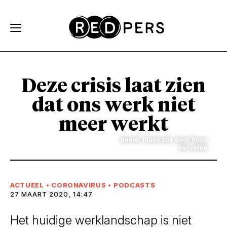
Skip and go to content
Directly to navigation
Deze crisis laat zien
dat ons werk niet
meer werkt
Beeld: Illustratie door Roos
Vervelde
ACTUEEL
•
CORONAVIRUS
•
PODCASTS
27 MAART 2020, 14:47
Het huidige werklandschap is niet