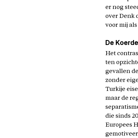
er nog stee
over Denk d
voor mij al
De Koerd
Het contras
ten opzichte
gevallen de
zonder eige
Turkije eis
maar de re
separatisme
die sinds 2
Europees Ho
gemotiveer