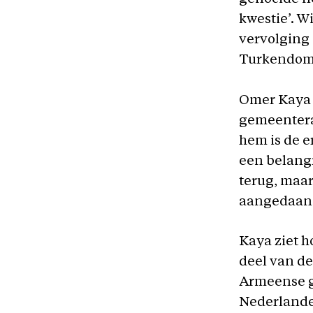
kwestie’. Wi
vervolging 
Turkendom’ 
Omer Kaya (
gemeentera
hem is de 
een belangr
terug, maar
aangedaan.
Kaya ziet h
deel van d
Armeense g
Nederlander