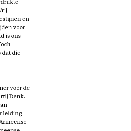
rdrukte
rij
estijnen en
ijden voor
d is ons
Toch
 dat die
mer vóór de
tij Denk.
van
 leiding
e Armeense
Armeense