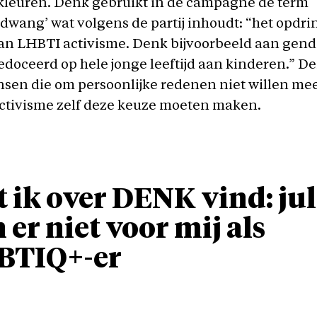
leuren. Denk gebruikt in de campagne de term
wang’ wat volgens de partij inhoudt: “het opdr
an LHBTI activisme. Denk bijvoorbeeld aan gende
edoceerd op hele jonge leeftijd aan kinderen.” D
nsen die om persoonlijke redenen niet willen m
tivisme zelf deze keuze moeten maken.
 ik over DENK vind: jul
n er niet voor mij als
BTIQ+-er