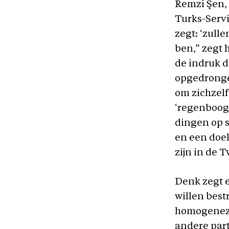
Remzi Şen,
Turks-Servi
zegt: ‘zull
ben,” zegt
de indruk 
opgedrongen
om zichzelf
‘regenboogd
dingen op s
en een doel
zijn in de 
Denk zegt 
willen best
homogenezin
andere part