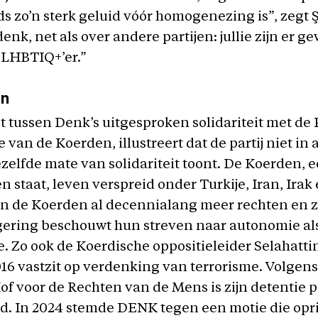
ds zo’n sterk geluid vóór homogenezing is”, zegt 
enk, net als over andere partijen: jullie zijn er g
s LHBTIQ+’er.”
en
t tussen Denk’s uitgesproken solidariteit met de 
 van de Koerden, illustreert dat de partij niet in a
zelfde mate van solidariteit toont. De Koerden, e
n staat, leven verspreid onder Turkije, Iran, Irak 
en de Koerden al decennialang meer rechten en z
gering beschouwt hun streven naar autonomie al
. Zo ook de Koerdische oppositieleider Selahatti
016 vastzit op verdenking van terrorisme. Volgens
f voor de Rechten van de Mens is zijn detentie p
d. In 2024 stemde DENK tegen een motie die opri