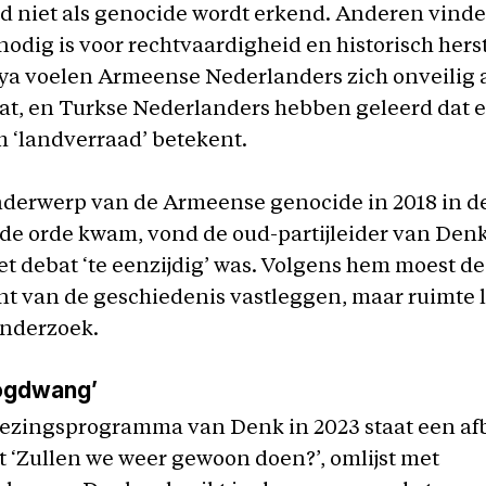
niet als genocide wordt erkend. Anderen vinden
odig is voor rechtvaardigheid en historisch herst
ya voelen Armeense Nederlanders zich onveilig a
aat, en Turkse Nederlanders hebben geleerd dat 
 ‘landverraad’ betekent.
nderwerp van de Armeense genocide in 2018 in 
de orde kwam, vond de oud-partijleider van Den
et debat ‘te eenzijdig’ was. Volgens hem moest de
nt van de geschiedenis vastleggen, maar ruimte 
onderzoek.
ogdwang’
kiezingsprogramma van Denk in 2023 staat een af
t ‘Zullen we weer gewoon doen?’, omlijst met