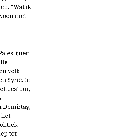
Şen. “Wat ik
ewoon niet
Palestijnen
lle
en volk
en Syrië. In
elfbestuur,
s
n Demirtaş,
 het
olitiek
ep tot