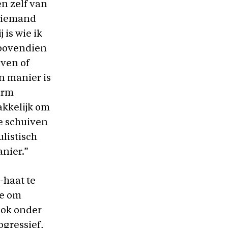
n zelf van
s iemand
 is wie ik
 bovendien
ven of
n manier is
erm
akkelijk om
e schuiven
ulistisch
nier.”
-haat te
ie om
 ook onder
ogressief,