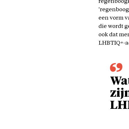
regenboogk
‘regenboogd
een vorm v
die wordt g
ook dat me
LHBTIQ+-ac
Wat
zij
LH