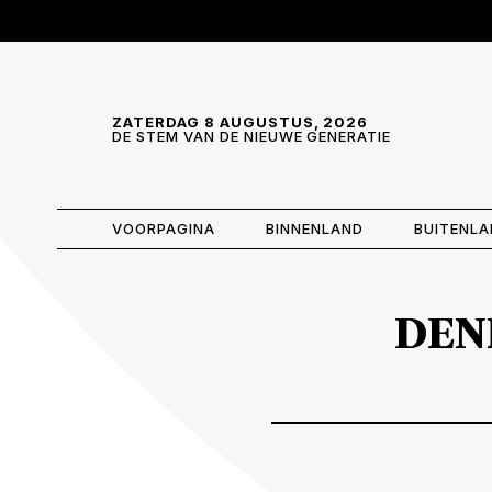
Skip and go to content
Directly to navigation
ZATERDAG 8 AUGUSTUS, 2026
DE STEM VAN DE NIEUWE GENERATIE
VOORPAGINA
BINNENLAND
BUITENL
DENK