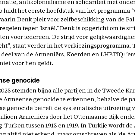
inatie, antikolonialisme en solidariteit met onde
o luidt het eerste hoofdstuk van het programma ‘V
waarin Denk pleit voor zelfbeschikking van de Pal
egelen tegen Israël.“Denk is opgericht om te str
hten voor iedereen. De strijd voor gelijkwaardighei
ht”, staat verder in het verkiezingsprogramma. 
 deel van de Armeniërs, Koerden en LHBTIQ+’ers
 niet voor hen geldt.
nse genocide
2025 stemden bijna alle partijen in de Tweede Ka
e Armeense genocide te erkennen, behalve de par
e genocide betreft de systematische uitroeiing 
iljoen Armeniërs door het Ottomaanse Rijk onder
-Turken tussen 1915 en 1919. In Turkije wordt d
g altijd niet erkend, maar omschreven als ‘de 