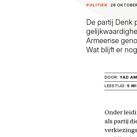
POLITIEK
28 OKTOBER
De partij Denk p
gelijkwaardighe
Armeense genoc
Wat blijft er no
DOOR:
YAD AM
LEESTIJD:
5 M
Onder leidi
als partij 
verkiezing