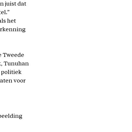
 juist dat
el.”
ls het
erkenning
de Tweede
k, Tunuhan
 politiek
laten voor
beelding