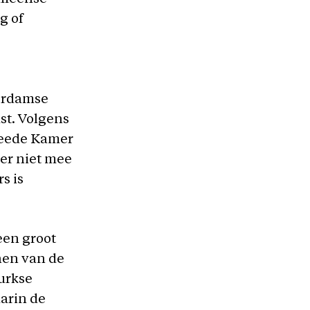
g of
terdamse
st. Volgens
weede Kamer
 er niet mee
s is
een groot
nen van de
urkse
arin de