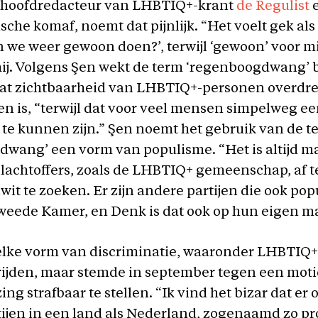
 hoofdredacteur van LHBTIQ+-krant
de Regulist
e
sche komaf, noemt dat pijnlijk. “Het voelt gek al
en we weer gewoon doen?’, terwijl ‘gewoon’ voor mij
 hij. Volgens Şen wekt de term ‘regenboogdwang’
dat zichtbaarheid van LHBTIQ+-personen overdre
 is, “terwijl dat voor veel mensen simpelweg ee
 te kunnen zijn.” Şen noemt het gebruik van de t
wang’ een vorm van populisme. “Het is altijd m
lachtoffers, zoals de LHBTIQ+ gemeenschap, af t
wit te zoeken. Er zijn andere partijen die ook pop
Tweede Kamer, en Denk is dat ook op hun eigen ma
elke vorm van discriminatie, waaronder LHBTIQ+
rijden, maar stemde in september tegen een mot
g strafbaar te stellen. “Ik vind het bizar dat er
ijen in een land als Nederland, zogenaamd zo pr