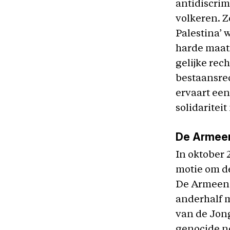
antidiscrim
volkeren. Z
Palestina’ 
harde maatr
gelijke rec
bestaansrec
ervaart een
solidariteit
De Armee
In oktober 
motie om d
De Armeens
anderhalf m
van de Jong
genocide no