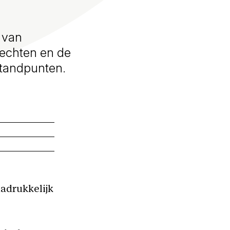
j van
rechten en de
standpunten.
nadrukkelijk