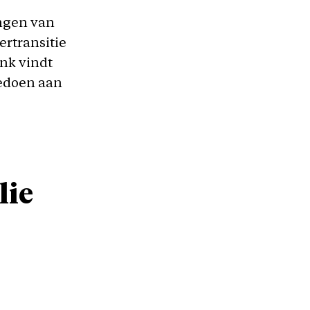
ingen van
rtransitie
enk vindt
eedoen aan
lie