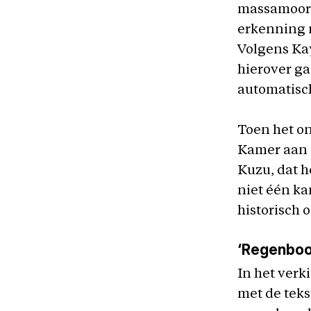
massamoord 
erkenning n
Volgens Ka
hierover g
automatisch
Toen het o
Kamer aan 
Kuzu, dat h
niet één ka
historisch 
‘Regenbo
In het ver
met de teks