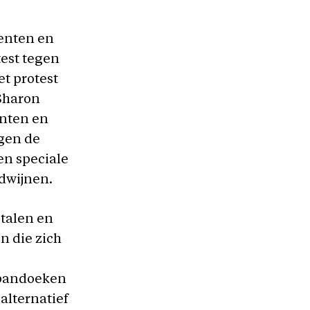
denten en
test tegen
t protest
Sharon
nten en
gen de
en speciale
rdwijnen.
 talen en
n die zich
 spandoeken
 alternatief