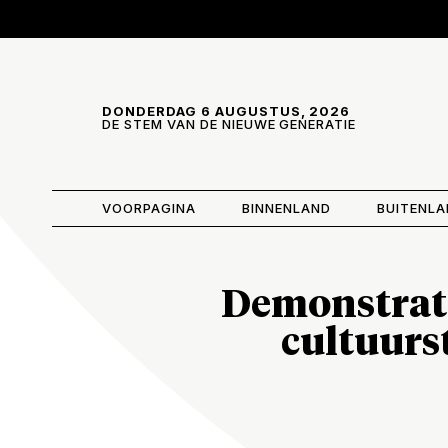
Skip and go to content
Directly to navigation
DONDERDAG 6 AUGUSTUS, 2026
DE STEM VAN DE NIEUWE GENERATIE
VOORPAGINA
BINNENLAND
BUITENL
Demonstrati
cultuurst