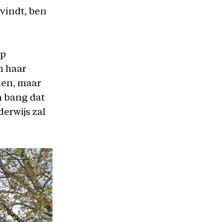
 vindt, ben
ip
n haar
den, maar
n bang dat
derwijs zal