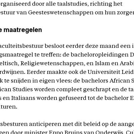
organiseerd door alle taalstudies, richting het
bestuur van Geesteswetenschappen om hun zorgen
de maatregelen
aculteitsbestuur besloot eerder deze maand een 
smaatregel te treffen: de bacheloropleidingen Du
Keltisch, Religiewetenschappen, en Islam en Arab
rdwijnen. Eerder maakte ook de Universiteit Leid
k te snijden in eigen vlees: de bachelors African 
can Studies worden compleet geschrapt en de ta
s en Italiaans worden gefuseerd tot de bachelor 
lturen.
tsbesturen anticiperen met dit beleid op de aan
en door minister Eppo Bruins van Onderwijs, Cu