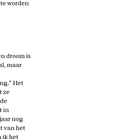
 te worden
en droom is
al, maar
ing.” Het
t ze
 de
t in
 jaar nog
t van het
 ik het