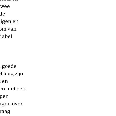
 twee
 de
nigen en
oom van
dabel
n goede
 laag zijn,
s en
men met een
ppen
agen over
graag