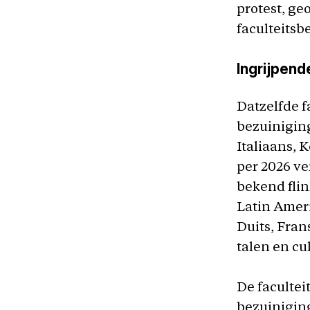
protest, ge
faculteits
Ingrijpen
Datzelfde f
bezuiniging
Italiaans, 
per 2026 ve
bekend flin
Latin Ameri
Duits, Fran
talen en cu
De facultei
bezuiniging