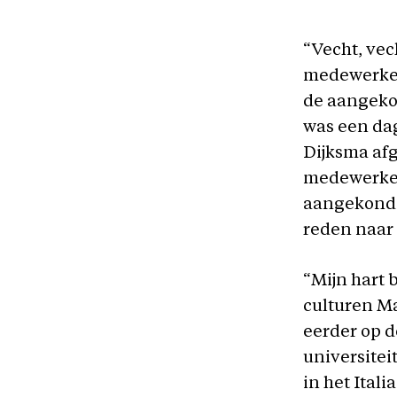
“Vecht, vec
medewerkers
de aangeko
was een da
Dijksma afg
medewerker
aangekondi
reden naar 
“Mijn hart 
culturen Ma
eerder op 
universitei
in het Itali