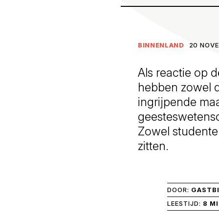
BINNENLAND
20 NOVE
Als reactie op
hebben zowel de
ingrijpende ma
geesteswetensc
Zowel studenten
zitten.
DOOR:
GASTB
LEESTIJD:
8 M