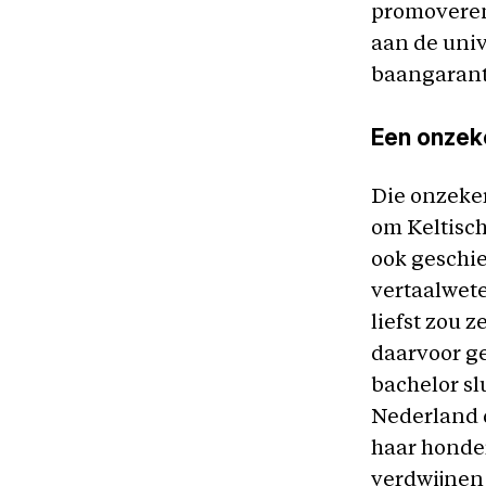
promoveren
aan de univ
baangaranti
Een onzek
Die onzeker
om Keltisch 
ook geschie
vertaalwete
liefst zou 
daarvoor ge
bachelor slu
Nederland d
haar honder
verdwijnen 