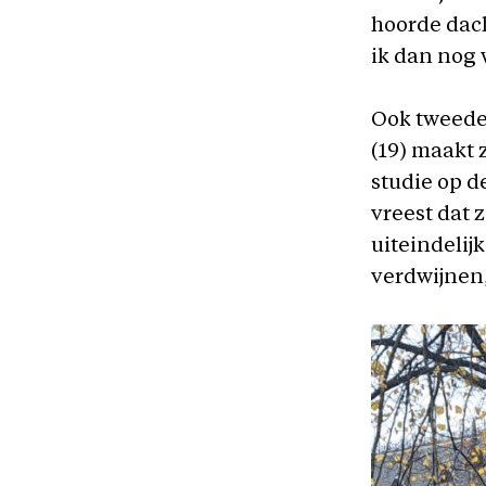
hoorde dach
ik dan nog 
Ook tweedej
(19)
maakt z
studie op d
vreest dat 
uiteindelij
verdwijnen,