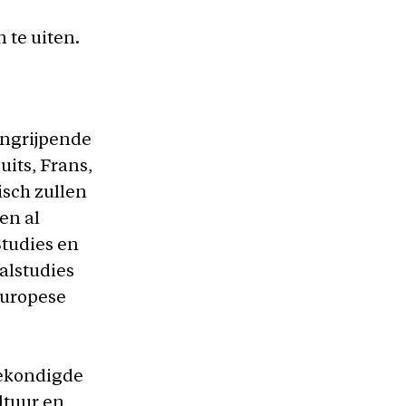
 te uiten.
ingrijpende
its, Frans,
isch zullen
en al
Studies en
alstudies
Europese
gekondigde
ltuur en