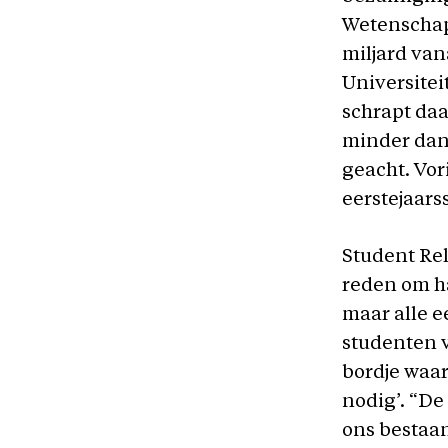
Wetenschap.
miljard van
Universitei
schrapt da
minder dan 
geacht. Vor
eerstejaars
Student Rel
reden om ha
maar alle e
studenten v
bordje waa
nodig’.
“De
ons bestaan