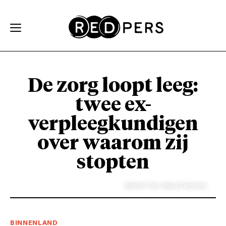
Skip and go to content
Directly to navigation
De zorg loopt leeg:
twee ex-
verpleegkundigen
over waarom zij
stopten
Beeld: Foto: Maud Fernhout
BINNENLAND