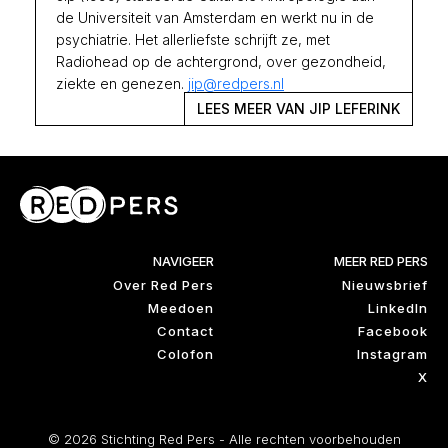
de Universiteit van Amsterdam en werkt nu in de
psychiatrie. Het allerliefste schrijft ze, met
Radiohead op de achtergrond, over gezondheid,
ziekte en genezen.
jip@redpers.nl
LEES MEER VAN JIP LEFERINK
NAVIGEER
MEER RED PERS
Over Red Pers
Nieuwsbrief
Meedoen
LinkedIn
Contact
Facebook
Colofon
Instagram
X
© 2026 Stichting Red Pers - Alle rechten voorbehouden