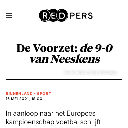
Skip and go to content
Directly to navigation
De Voorzet:
de 9-0
van Neeskens
Beeld: Beeld: Micky Dirkzwager
BINNENLAND
•
SPORT
16 MEI 2021, 18:00
In aanloop naar het Europees
kampioenschap voetbal schrijft