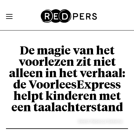
Skip and go to content
Directly to navigation
De magie van het
voorlezen zit niet
alleen in het verhaal:
de VoorleesExpress
helpt kinderen met
een taalachterstand
Beeld: Rebecca Taekema