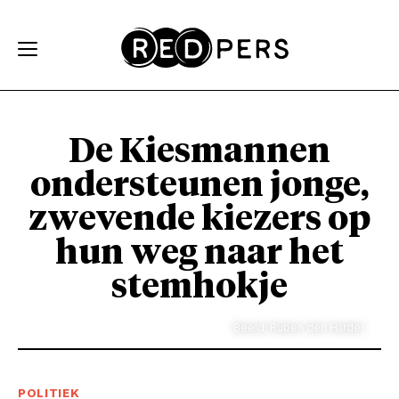
Skip and go to content
Directly to navigation
De Kiesmannen
ondersteunen jonge,
zwevende kiezers op
hun weg naar het
stemhokje
Beeld: Ruben den Harder
POLITIEK