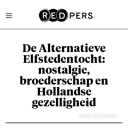
Skip and go to content
Directly to navigation
De Alternatieve
Elfstedentocht:
nostalgie,
broederschap en
Hollandse
gezelligheid
Beeld: Lesine Möricke