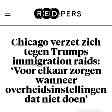
Skip and go to content
Directly to navigation
Chicago verzet zich
tegen Trumps
immigration raids:
‘Voor elkaar zorgen
wanneer
overheidsinstellingen
dat niet doen’
Beeld: Alicia Koch