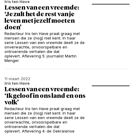
Iris ten Have
Lessen van een vreemde:
‘Je zult het de rest van je
leven met jezelf moeten
doen’
Redacteur Iris ten Have praat graag met
mensen die ze (nog) niet kent. In haar
serie Lessen van een vreemde deelt ze de
onverwachte, onvoorspelbare en
ontroerende verhalen die dat
oplevert. Aflevering 5: journalist Martin
Menger.
11 maart 2022
Iris ten Have
Lessen van een vreemde:
‘Ik geloof in ons land en ons
volk’
Redacteur Iris ten Have praat graag met
mensen die ze (nog) niet kent. In haar
serie Lessen van een vreemde deelt ze de
onverwachte, onvoorspelbare en
ontroerende verhalen die dat
oplevert. Aflevering 4: de Oekraïense