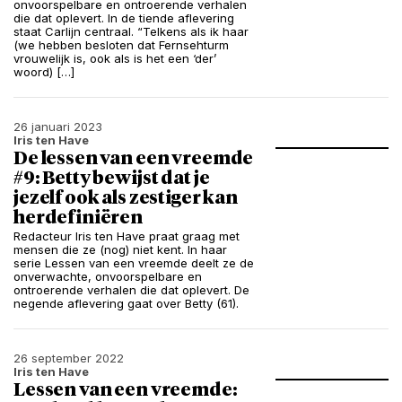
onvoorspelbare en ontroerende verhalen
die dat oplevert. In de tiende aflevering
staat Carlijn centraal. “Telkens als ik haar
(we hebben besloten dat Fernsehturm
vrouwelijk is, ook als is het een ‘der’
woord) […]
26 januari 2023
Iris ten Have
De lessen van een vreemde
#9: Betty bewijst dat je
jezelf ook als zestiger kan
herdefiniëren
Redacteur Iris ten Have praat graag met
mensen die ze (nog) niet kent. In haar
serie Lessen van een vreemde deelt ze de
onverwachte, onvoorspelbare en
ontroerende verhalen die dat oplevert. De
negende aflevering gaat over Betty (61).
26 september 2022
Iris ten Have
Lessen van een vreemde: