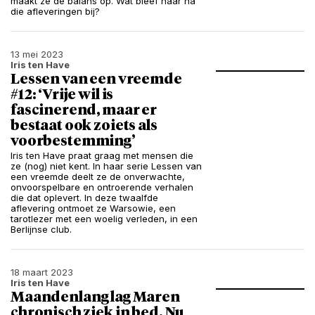
maakt ze de balans op. Wat bleef haar na
die afleveringen bij?
13 mei 2023
Iris ten Have
Lessen van een vreemde
#12: ‘Vrije wil is
fascinerend, maar er
bestaat ook zoiets als
voorbestemming’
Iris ten Have praat graag met mensen die
ze (nog) niet kent. In haar serie Lessen van
een vreemde deelt ze de onverwachte,
onvoorspelbare en ontroerende verhalen
die dat oplevert. In deze twaalfde
aflevering ontmoet ze Warsowie, een
tarotlezer met een woelig verleden, in een
Berlijnse club.
18 maart 2023
Iris ten Have
Maandenlang lag Maren
chronisch ziek in bed. Nu