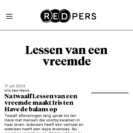
Skip and go to content
Directly to navigation
Lessen van een
vreemde
17 juli 2023
Iris ten Have
Na twaalf Lessen van een
vreemde maakt Iris ten
Have de balans op
Twaalf afleveringen lang sprak Iris ten
Have met mensen die voorbij kwamen in
haar leven. Iedereen heeft een verhaal en
iedereen heeft een wijze levensles. Nu