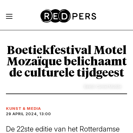
Skip and go to content
Directly to navigation
Boetiekfestival Motel
Mozaïque belichaamt
de culturele tijdgeest
Beeld: Camiel Mudde
KUNST & MEDIA
29 APRIL 2024, 13:00
De 22ste editie van het Rotterdamse