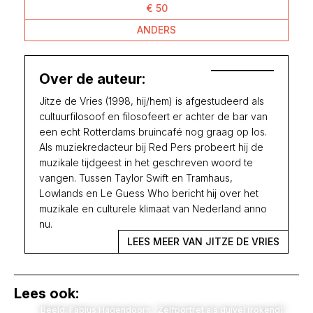
€ 50
ANDERS
Over de auteur:
Jitze de Vries (1998, hij/hem) is afgestudeerd als
cultuurfilosoof en filosofeert er achter de bar van
een echt Rotterdams bruincafé nog graag op los.
Als muziekredacteur bij Red Pers probeert hij de
muzikale tijdgeest in het geschreven woord te
vangen. Tussen Taylor Swift en Tramhaus,
Lowlands en Le Guess Who bericht hij over het
muzikale en culturele klimaat van Nederland anno
nu.
LEES MEER VAN JITZE DE VRIES
Lees ook:
Beeld: Fabius Hagendoorn. 'Zelfportret als duivel (rokend)'