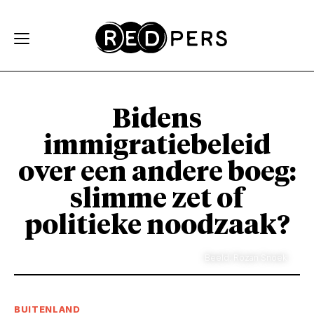
Skip and go to content
Directly to navigation
Bidens
immigratiebeleid
over een andere boeg:
slimme zet of
politieke noodzaak?
Beeld: Rozan Snoek
BUITENLAND