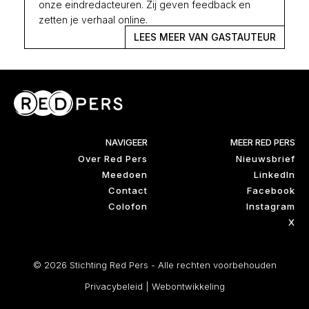
onze eindredacteuren. Zij geven feedback en
zetten je verhaal online.
LEES MEER VAN GASTAUTEUR
NAVIGEER
MEER RED PERS
Over Red Pers
Nieuwsbrief
Meedoen
LinkedIn
Contact
Facebook
Colofon
Instagram
X
© 2026 Stichting Red Pers - Alle rechten voorbehouden
Privacybeleid
|
Webontwikkeling