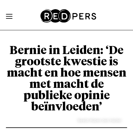
Skip and go to content
Directly to navigation
Bernie in Leiden: ‘De
grootste kwestie is
macht en hoe mensen
met macht de
publieke opinie
beïnvloeden’
Beeld: Ruben den Harder