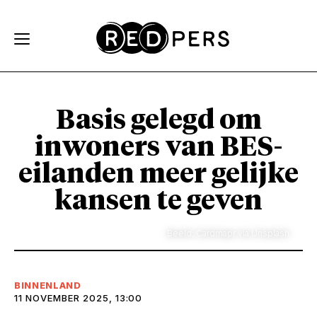
Skip and go to content
Directly to navigation
Basis gelegd om
inwoners van BES-
eilanden meer gelijke
kansen te geven
Beeld: Cardmapr via Unsplash
BINNENLAND
11 NOVEMBER 2025, 13:00