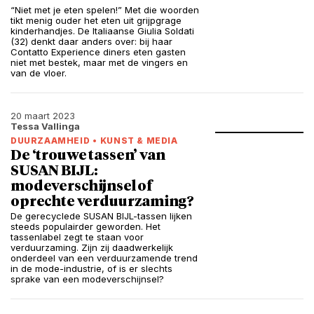
“Niet met je eten spelen!” Met die woorden
tikt menig ouder het eten uit grijpgrage
kinderhandjes. De Italiaanse Giulia Soldati
(32) denkt daar anders over: bij haar
Contatto Experience diners eten gasten
niet met bestek, maar met de vingers en
van de vloer.
20 maart 2023
Tessa Vallinga
DUURZAAMHEID
•
KUNST & MEDIA
De ‘trouwe tassen’ van
SUSAN BIJL:
modeverschijnsel of
oprechte verduurzaming?
De gerecyclede SUSAN BIJL-tassen lijken
steeds populairder geworden. Het
tassenlabel zegt te staan voor
verduurzaming. Zijn zij daadwerkelijk
onderdeel van een verduurzamende trend
in de mode-industrie, of is er slechts
sprake van een modeverschijnsel?