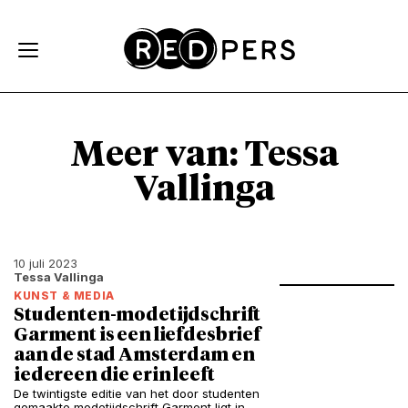
Skip and go to content
Directly to navigation
Meer van: Tessa
Vallinga
10 juli 2023
Tessa Vallinga
KUNST & MEDIA
Studenten-modetijdschrift
Garment is een liefdesbrief
aan de stad Amsterdam en
iedereen die erin leeft
De twintigste editie van het door studenten
gemaakte modetijdschrift Garment ligt in