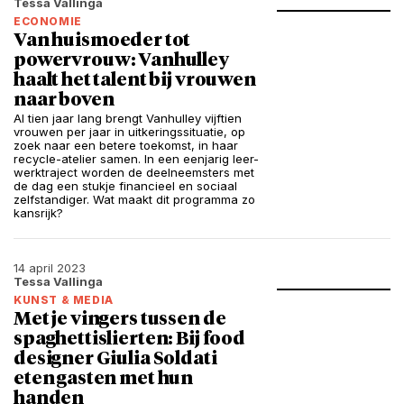
Tessa Vallinga
ECONOMIE
Van huismoeder tot
powervrouw: Vanhulley
haalt het talent bij vrouwen
naar boven
Al tien jaar lang brengt Vanhulley vijftien
vrouwen per jaar in uitkeringssituatie, op
zoek naar een betere toekomst, in haar
recycle-atelier samen. In een eenjarig leer-
werktraject worden de deelneemsters met
de dag een stukje financieel en sociaal
zelfstandiger. Wat maakt dit programma zo
kansrijk?
14 april 2023
Tessa Vallinga
KUNST & MEDIA
Met je vingers tussen de
spaghettislierten: Bij food
designer Giulia Soldati
eten gasten met hun
handen