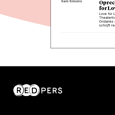
Sam Simons
Oprech
for Lo
Love for 
Theatertr
Ondanks al
schrijft 