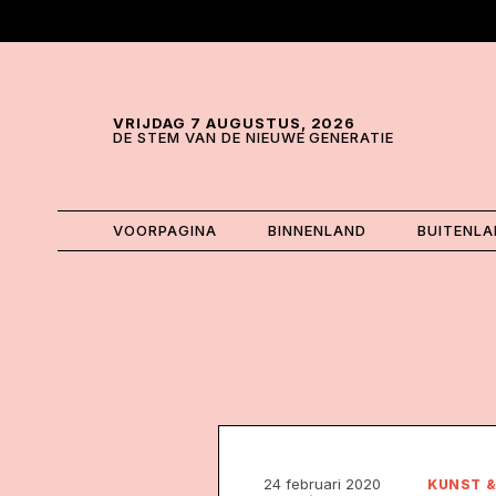
Skip and go to content
Directly to navigation
VRIJDAG 7 AUGUSTUS, 2026
DE STEM VAN DE NIEUWE GENERATIE
VOORPAGINA
BINNENLAND
BUITENL
24 februari 2020
KUNST &