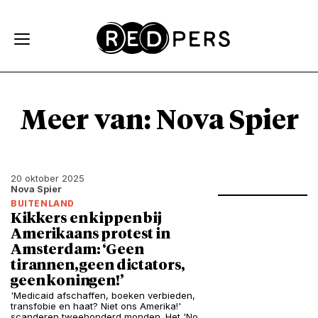
Skip and go to content
Directly to navigation
Meer van: Nova Spier
20 oktober 2025
Nova Spier
BUITENLAND
Kikkers en kippen bij
Amerikaans protest in
Amsterdam: ‘Geen
tirannen, geen dictators,
geen koningen!’
'Medicaid afschaffen, boeken verbieden,
transfobie en haat? Niet ons Amerika!'
scanderen tweehonderd monden. Het 'No