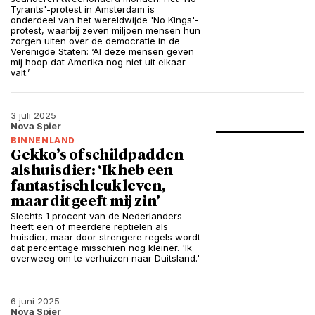
Tyrants'-protest in Amsterdam is
onderdeel van het wereldwijde 'No Kings'-
protest, waarbij zeven miljoen mensen hun
zorgen uiten over de democratie in de
Verenigde Staten: ‘Al deze mensen geven
mij hoop dat Amerika nog niet uit elkaar
valt.’
3 juli 2025
Nova Spier
BINNENLAND
Gekko’s of schildpadden
als huisdier: ‘Ik heb een
fantastisch leuk leven,
maar dit geeft mij zin’
Slechts 1 procent van de Nederlanders
heeft een of meerdere reptielen als
huisdier, maar door strengere regels wordt
dat percentage misschien nog kleiner. 'Ik
overweeg om te verhuizen naar Duitsland.'
6 juni 2025
Nova Spier