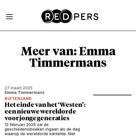
Skip and go to content
Directly to navigation
Meer van: Emma
Timmermans
27 maart 2025
Emma Timmermans
BUITENLAND
Het einde van het ‘Westen’:
een nieuwe wereldorde
voor jonge generaties
12 februari 2025 zal de
geschiedenisboeken ingaan als de dag
waarop de wereldorde kantelde. Niet