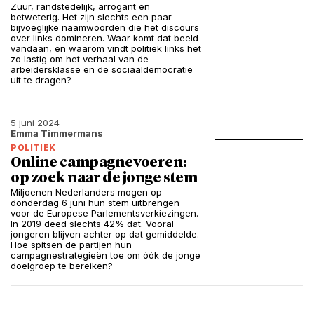
Zuur, randstedelijk, arrogant en
betweterig. Het zijn slechts een paar
bijvoeglijke naamwoorden die het discours
over links domineren. Waar komt dat beeld
vandaan, en waarom vindt politiek links het
zo lastig om het verhaal van de
arbeidersklasse en de sociaaldemocratie
uit te dragen?
5 juni 2024
Emma Timmermans
POLITIEK
Online campagnevoeren:
op zoek naar de jonge stem
Miljoenen Nederlanders mogen op
donderdag 6 juni hun stem uitbrengen
voor de Europese Parlementsverkiezingen.
In 2019 deed slechts 42% dat. Vooral
jongeren blijven achter op dat gemiddelde.
Hoe spitsen de partijen hun
campagnestrategieën toe om óók de jonge
doelgroep te bereiken?