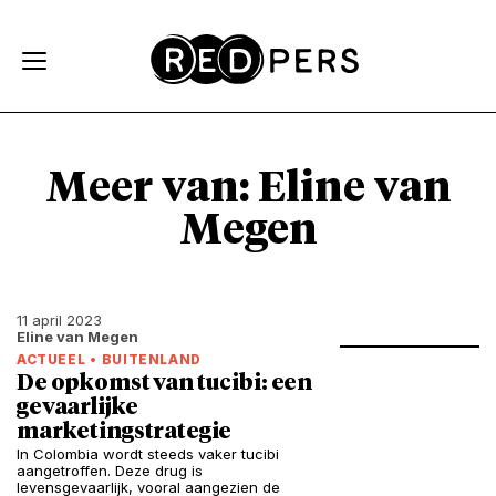
Skip and go to content
Directly to navigation
Meer van: Eline van
Megen
11 april 2023
Eline van Megen
ACTUEEL
•
BUITENLAND
De opkomst van tucibi: een
gevaarlijke
marketingstrategie
In Colombia wordt steeds vaker tucibi
aangetroffen. Deze drug is
levensgevaarlijk, vooral aangezien de